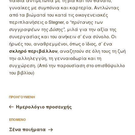
παιδιά αντιμέτωπα με τη βία και τον θάνατο,
γυναίκες με συμπόνια και καρτερία.
Αντλώντας
από τα βιώματά του κατά τις οικογενειακές
περιπλανήσεις ο Stegner, ο
“πρύτανης των
συγγραφέων της Δύσης”,
μιλά για την αξία της
συνεργασίας και του ανήκειν σ’ ένα σύνολο. Οι
ήρωές του, αναθρεμμένοι, όπως ο ίδιος, σ’ ένα
σκληρό περιβάλλον
, αναζητούν σε όλη τους τη ζωή
την αλληλεγγύη, τη γενναιοδωρία και τη
συγχώρεση. (Από την παρουσίαση στο οπισθόφυλλο
του βιβλίου)
Πλοήγηση
Προηγούμενο
ΠΡΟΗΓΟΥΜΕΝΗ
άρθρων
άρθρο
Ημερολόγιο προσευχής
Επόμενο
ΕΠΟΜΕΝΟ
άρθρο
Ξένα ποιήματα