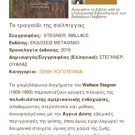
Αγοράστε το βιβλίο από το
ηλεκτρονικό βιβλιοπωλείο των
Εκδόσεων Γκοβόστη
Το τραγούδι της σάλπιγγας
Συγγραφέας:
STEGNER, WALLACE
Εκδότης:
ΕΚΔΟΣΕΙΣ ΜΕΤΑΙΧΜΙΟ
Χρονολογία έκδοσης:
2019
Δημιουργός/Συγγραφέας (Ελληνικά):
ΣΤΕΓΚΝΕΡ,
ΟΥΑΛΑΣ
Κατηγορία:
ΞΕΝΗ ΛΟΓΟΤΕΧΝΙΑ
Τα χαμηλόφωνα διηγήματα του
Wallace Stegner
(1909-1993) παρουσιάζουν κρυφές πλευρές της
πολυδιάστατης αμερικανικής ενδοχώρας,
αποδομώντας στερεότυπα και μύθους
συνυφασμένους με την
Άγρια Δύση:
εδεμικές
περιγραφές της φύσης, όπου όμως εμφιλοχωρεί το
δαιμονικό στοιχείο, ύμνος στη χαρά της ζωής,