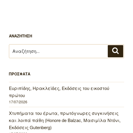
ΑΝΑΖΗΤΗΣΗ
Αναζήτηση
Αναζή
για:
ΠΡΟΣΦΑΤΑ
Ευριπίδης, Ηρακλείδες, Εκδόσεις του εικοστού
πρώτου
17/07/2026
Χτυπήματα του έρωτα, πρωτόγνωρες συγκινήσεις
και λοιπά πάθη (Honore de Balzac, Μασιμίλα Ντόνι,
Εκδόσεις Gutenberg)