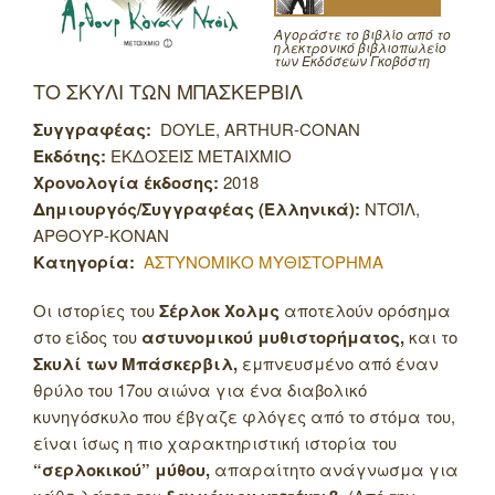
Αγοράστε το βιβλίο από το
ηλεκτρονικό βιβλιοπωλείο
των Εκδόσεων Γκοβόστη
ΤΟ ΣΚΥΛΙ ΤΩΝ ΜΠΑΣΚΕΡΒΙΛ
Συγγραφέας:
DOYLE, ARTHUR-CONAN
Εκδότης:
ΕΚΔΟΣΕΙΣ ΜΕΤΑΙΧΜΙΟ
Χρονολογία έκδοσης:
2018
Δημιουργός/Συγγραφέας (Ελληνικά):
ΝΤΟΪΛ,
ΑΡΘΟΥΡ-ΚΟΝΑΝ
Κατηγορία:
ΑΣΤΥΝΟΜΙΚΟ ΜΥΘΙΣΤΟΡΗΜΑ
Οι ιστορίες του
Σέρλοκ Χολμς
αποτελούν ορόσημα
στο είδος του
αστυνομικού μυθιστορήματος,
και το
Σκυλί των Μπάσκερβιλ,
εμπνευσμένο από έναν
θρύλο του 17ου αιώνα για ένα διαβολικό
κυνηγόσκυλο που έβγαζε φλόγες από το στόμα του,
είναι ίσως η πιο χαρακτηριστική ιστορία του
“σερλοκικού” μύθου,
απαραίτητο ανάγνωσμα για