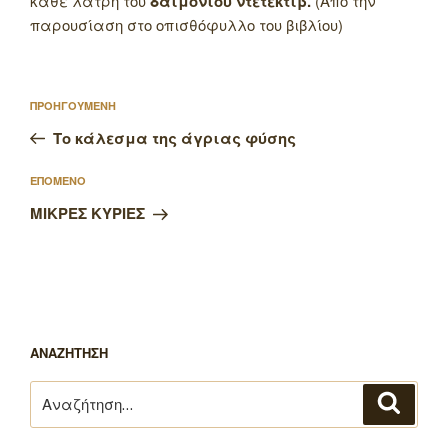
κάθε λάτρη του
δαιμόνιου ντετέκτιβ.
(Από την
παρουσίαση στο οπισθόφυλλο του βιβλίου)
Πλοήγηση
Προηγούμενο
ΠΡΟΗΓΟΥΜΕΝΗ
άρθρων
άρθρο
Το κάλεσμα της άγριας φύσης
Επόμενο
ΕΠΟΜΕΝΟ
άρθρο
ΜΙΚΡΕΣ ΚΥΡΙΕΣ
ΑΝΑΖΗΤΗΣΗ
Αναζήτηση
Αναζή
για: