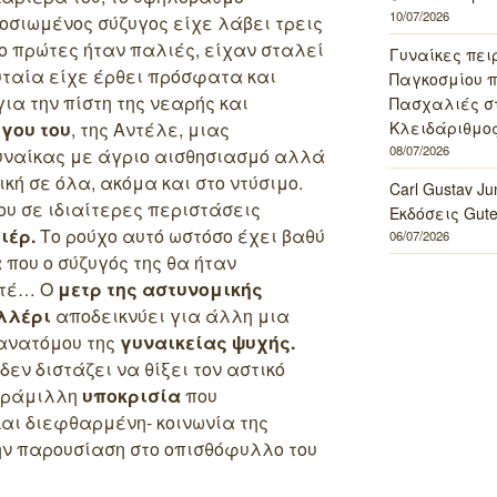
10/07/2026
οσιωμένος σύζυγος είχε λάβει τρεις
δύο πρώτες ήταν παλιές, είχαν σταλεί
Γυναίκες πει
υταία είχε έρθει πρόσφατα και
Παγκοσμίου πο
ια την πίστη της νεαρής και
Πασχαλιές σ
γου του
, της Αντέλε, μιας
Κλειδάριθμος
08/07/2026
 γυναίκας με άγριο αισθησιασμό αλλά
κή σε όλα, ακόμα και στο ντύσιμο.
Carl Gustav J
ου σε ιδιαίτερες περιστάσεις
Εκδόσεις Gut
ιέρ.
Το ρούχο αυτό ωστόσο έχει βαθύ
06/07/2026
 που ο σύζυγός της θα ήταν
οτέ… Ο
μετρ της αστυνομικής
λλέρι
αποδεικνύει για άλλη μια
 ανατόμου της
γυναικείας ψυχής.
δεν διστάζει να θίξει τον αστικό
αράμιλλη
υποκρισία
που
και διεφθαρμένη- κοινωνία της
την παρουσίαση στο οπισθόφυλλο του