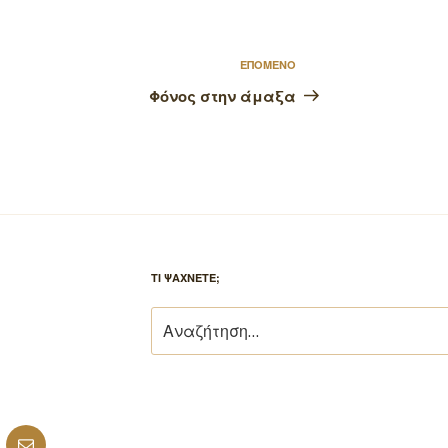
Επόμενο
ΕΠΟΜΕΝΟ
άρθρο
Φόνος στην άμαξα
ΤΙ ΨΑΧΝΕΤΕ;
Αναζήτηση
για:
ube
Email