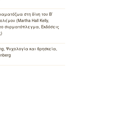
ραματόζωα στη δίνη του Β’
λέμου (Martha Hall Kelly,
το συρματόπλεγμα, Εκδόσεις
)
ung, Ψυχολογία και θρησκεία,
enberg