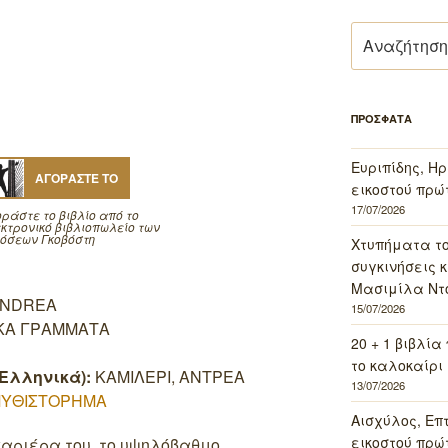
Αναζήτηση
για:
ΠΡΟΣΦΑΤΑ
Ευριπίδης, Ηρ
ΑΓΟΡΑΣΤΕ ΤΟ
εικοστού πρώ
17/07/2026
ράστε το βιβλίο από το
κτρονικό βιβλιοπωλείο των
όσεων Γκοβόστη
Χτυπήματα τ
συγκινήσεις κ
Μασιμίλα Ντό
ANDREA
15/07/2026
ΚΑ ΓΡΑΜΜΑΤΑ
20 + 1 βιβλία
το καλοκαίρι 
Ελληνικά):
ΚΑΜΙΛΕΡΙ, ΑΝΤΡΕΑ
13/07/2026
ΜΥΘΙΣΤΟΡΗΜΑ
Αισχύλος, Επ
εικοστού πρώ
καριέρα του, το υψηλόβαθμο