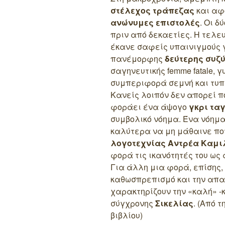
στέλεχος τράπεζας
και αφ
ανώνυμες επιστολές
. Οι 
πριν από δεκαετίες. Η τελε
έκανε σαφείς υπαινιγμούς γ
πανέμορφης
δεύτερης συζύ
σαγηνευτικής femme fatale,
συμπεριφορά σεμνή και τυπι
Κανείς λοιπόν δεν απορεί π
φοράει ένα άψογο
γκρι ταγ
συμβολικό νόημα. Ένα νόημα
καλύτερα να μη μάθαινε π
λογοτεχνίας Αντρέα Καμι
φορά τις ικανότητές του ως
Για άλλη μια φορά, επίσης, 
καθωσπρεπισμό και την απ
χαρακτηρίζουν την «καλή» -
σύγχρονης
Σικελίας
. (Από 
βιβλίου)