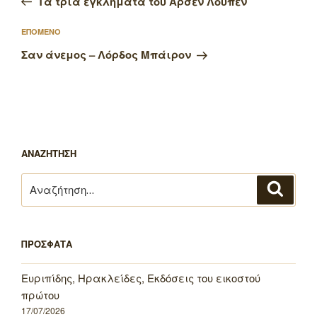
Τα τρία εγκλήματα του Αρσέν Λουπέν
Επόμενο
ΕΠΟΜΕΝΟ
άρθρο
Σαν άνεμος – Λόρδος Μπάιρον
ΑΝΑΖΗΤΗΣΗ
Αναζήτηση
Αναζή
για:
ΠΡΟΣΦΑΤΑ
Ευριπίδης, Ηρακλείδες, Εκδόσεις του εικοστού
πρώτου
17/07/2026