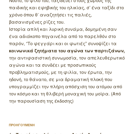
Νούτο, το φίλο του, ταξιδεύει στους χώρους της
παιδικής και εφηβικής του ηλικίας, σ’ ένα ταξίδι στο
χρόνο όπου θ’ αναζητήσει τις παλιές,
βασανισμένες ρίζες του.
Ιστορία απλή και λυρική συνάμα, δομημένη σαν
ένα αδιάκοπο πηγαινέλα από το παρελθόν στο
παρόν, “Το φεγγάρι και οι φωτιές” συνοψίζει τα
κοινωνικά ζητήματα του αγώνα των παρτιζάνων,
την αντιφασιστική συνωμοσία, τον απελευθερωτικό
αγώνα και τα συνδέει με προσωπικούς
προβληματισμούς, με τη φιλία, τον έρωτα, την
ηδονή, το θάνατο, σε μια δραματική πλοκή που
υπογραμμίζει την πλήρη απόσχιση του ατόμου από
τον κόσμο και τη θλιβερή μοναχική του μοίρα. (Από
την παρουσίαση της έκδοσης)
Πλοήγηση
Προηγούμενο
ΠΡΟΗΓΟΥΜΕΝΗ
άρθρων
άρθρο