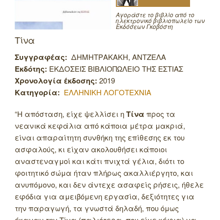
Αγοράστε το βιβλίο από το
ηλεκτρονικό βιβλιοπωλείο των
Εκδόσεων Γκοβόστη
Τίνα
Συγγραφέας:
ΔΗΜΗΤΡΑΚΑΚΗ, ΑΝΤΖΕΛΑ
Εκδότης:
ΕΚΔΟΣΕΙΣ ΒΙΒΛΙΟΠΩΛΕΙΟ ΤΗΣ ΕΣΤΙΑΣ
Χρονολογία έκδοσης:
2019
Κατηγορία:
ΕΛΛΗΝΙΚΗ ΛΟΓΟΤΕΧΝΙΑ
“Η απόσταση, είχε ψελλίσει η
Τίνα
προς τα
νεανικά κεφάλια από κάποια μέτρα μακριά,
είναι απαραίτητη συνθήκη της επίθεσης εκ του
ασφαλούς, κι είχαν ακολουθήσει κάποιοι
αναστεναγμοί και κάτι πνιχτά γέλια, διότι το
φοιτητικό σώμα ήταν πλήρως ακαλλιέργητο, και
ανυπόμονο, και δεν άντεχε ασαφείς ρήσεις, ήθελε
εφόδια για αμειβόμενη εργασία, δεξιότητες για
την παραγωγή, τα γνωστά δηλαδή, που όμως
έκαναν την Τίνα (παλιότερα, που είχε κέφια) να