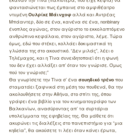
φαντασιώνεται πως έμπαινε στο αμφιθέατρο
ντυμένη
Ουλρίκε Μάινχοφ
αλλά και Αντρέας
Μπάαντερ, δύο σε ένα, κανένα σε ένα, nonbinary
ένοπλος αγώνας, στον αγύριστο το εκκολαπτόμενο
ανθρώπινο κεφάλαιο, στον αγύριστο, λέμε. Τώρα
όμως, εδώ που στέκει, κολλάει δοκιμαστικά τη
γλώσσα της στο ακουστικό. “Δεν μιλάς”, λέει ο
Τηλέμαχος, και η Τίνα συνειδητοποιεί ότι η φωνή
του δεν έχει αλλάξει απ’ όταν τον γνώρισε. Όμως
πού τον γνώρισε;”
Θα γνωρίσετε την Τίνα σ’ ένα
σουηδικό τρένο
που
σταματάει ξαφνικά στη μέση του πουθενά, θα την
ακολουθήσετε στην Αθήνα, στο σπίτι της, όπου
γράφει ένα βιβλίο για τον κινηματογράφο των
Βαλκανίων, ανασύροντας απ’ τα συρτάρια
υπολείμματα της εφηβείας της. Θα μάθετε ότι
ακυρώνει τις διαλέξεις στο πανεπιστήμιο για “μια
κηδεία”, θα ακούσετε τι λέει όταν κάνει έρωτα,