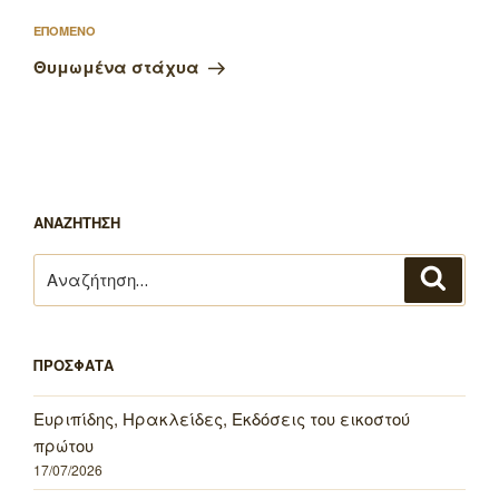
Επόμενο
ΕΠΟΜΕΝΟ
άρθρο
Θυμωμένα στάχυα
ΑΝΑΖΗΤΗΣΗ
Αναζήτηση
Αναζή
για:
ΠΡΟΣΦΑΤΑ
Ευριπίδης, Ηρακλείδες, Εκδόσεις του εικοστού
πρώτου
17/07/2026