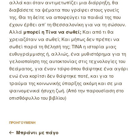
αλλά και όταν αντιμετωπίζει μια διάρρηξη, θα
διαβάσετε τα ψέματα που γράφει στους γονείς
της. Θα τη δείτε να αποφεύγει τα παιδιά της που
έχουν έρθει απ’ τη Θεσσαλονίκη για να τη σώσουν.
Αλλά
μπορεί η Τίνα να σωθεί;
Και από τι θα
χρειαζόταν να σωθεί; Και μήπως δεν πρέπει να
σωθεί παρά τη θέλησή της; ΤΙΝΑ η ιστορία μιας
ευθυγράμμισης ή, αλλιώς, ένα μυθιστόρημα για τη
γελοιοποίηση της αυτοκτονίας στις τεχνολογίες του
θεάματος, για έναν τάφο όπου θάφτηκε ένα αγόρι
ενώ ένα κορίτσι δεν θάφτηκε ποτέ, και για το
τραύμα της κοινωνικής ύπαρξης ακόμη και σε μια
φαινομενικά ήσυχη ζωή. (Από την παρουσίαση στο
οπισθόφυλλο του βιβλίου)
Πλοήγηση
Προηγούμενο
ΠΡΟΗΓΟΥΜΕΝΗ
άρθρων
άρθρο
Μπράντι με πάγο