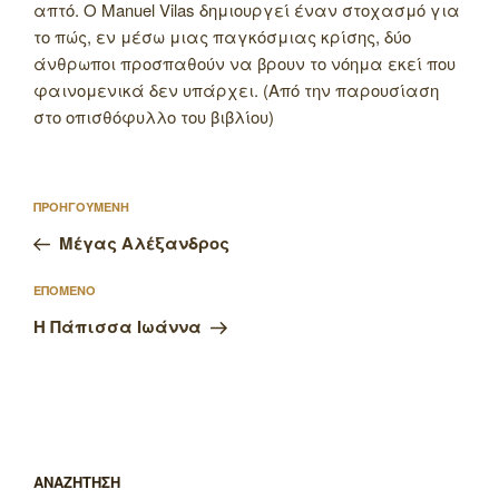
απτό. Ο Manuel Vilas δημιουργεί έναν στοχασμό για
το πώς, εν μέσω μιας παγκόσμιας κρίσης, δύο
άνθρωποι προσπαθούν να βρουν το νόημα εκεί που
φαινομενικά δεν υπάρχει. (Από την παρουσίαση
στο οπισθόφυλλο του βιβλίου)
Πλοήγηση
Προηγούμενο
ΠΡΟΗΓΟΥΜΕΝΗ
άρθρων
άρθρο
Μέγας Αλέξανδρος
Επόμενο
ΕΠΟΜΕΝΟ
άρθρο
Η Πάπισσα Ιωάννα
ΑΝΑΖΗΤΗΣΗ