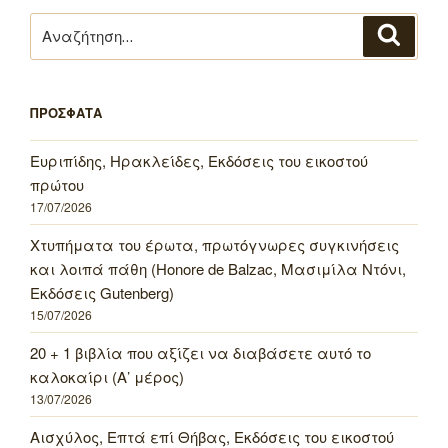
Αναζήτηση
Αναζή
για:
ΠΡΟΣΦΑΤΑ
Ευριπίδης, Ηρακλείδες, Εκδόσεις του εικοστού
πρώτου
17/07/2026
Χτυπήματα του έρωτα, πρωτόγνωρες συγκινήσεις
και λοιπά πάθη (Honore de Balzac, Μασιμίλα Ντόνι,
Εκδόσεις Gutenberg)
15/07/2026
20 + 1 βιβλία που αξίζει να διαβάσετε αυτό το
καλοκαίρι (Α’ μέρος)
13/07/2026
Αισχύλος, Επτά επί Θήβας, Εκδόσεις του εικοστού