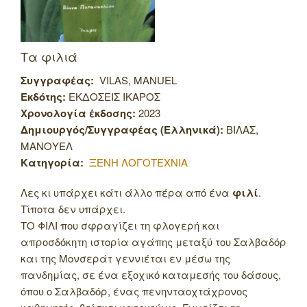
Τα φιλιά
Συγγραφέας:
VILAS, MANUEL
Εκδότης:
ΕΚΔΟΣΕΙΣ ΙΚΑΡΟΣ
Χρονολογία έκδοσης:
2023
Δημιουργός/Συγγραφέας (Ελληνικά):
ΒΙΛΑΣ,
ΜΑΝΟΥΕΛ
Κατηγορία:
ΞΕΝΗ ΛΟΓΟΤΕΧΝΙΑ
Λες κι υπάρχει κάτι άλλο πέρα από ένα
φιλί
.
Τίποτα δεν υπάρχει.
ΤΟ ΦΙΛΙ που σφραγίζει τη φλογερή και
απροσδόκητη ιστορία αγάπης μεταξύ του Σαλβαδόρ
και της Μονσεράτ γεννιέται εν μέσω της
πανδημίας, σε ένα εξοχικό καταμεσής του δάσους,
όπου ο Σαλβαδόρ, ένας πενηνταοχτάχρονος