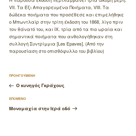
VII. Τα Έξι Απαγορευμένα Ποιήματα, VIII. Τα
δώδεκα ποιήματα που προσέθεσε και επιμελήθηκε
ο Μπωντλαίρ στην τρίτη έκδοση του 1868, λίγο πριν
τον θάνατό του, και IX. τρία από τα πιο ωραία και
σημαντικά ποιήματα που ανθολογήθηκαν στη
συλλογή Συντρίμμια [Les Epaves]. (Από την
παρουσίαση στο οπισθόφυλλο του βιβλίου)
Πλοήγηση
Προηγούμενο
ΠΡΟΗΓΟΥΜΕΝΗ
άρθρων
άρθρο
Ο κυνηγός Γκράχους
Επόμενο
ΕΠΟΜΕΝΟ
άρθρο
Μονομαχία στην Ιερά οδό