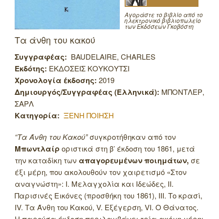
Αγοράστε το βιβλίο από το
ηλεκτρονικό βιβλιοπωλείο
των Εκδόσεων Γκοβόστη
Τα άνθη του κακού
Συγγραφέας:
BAUDELAIRE, CHARLES
Εκδότης:
ΕΚΔΟΣΕΙΣ ΚΟΥΚΟΥΤΣΙ
Χρονολογία έκδοσης:
2019
Δημιουργός/Συγγραφέας (Ελληνικά):
ΜΠΟΝΤΛΕΡ,
ΣΑΡΛ
Κατηγορία:
ΞΕΝΗ ΠΟΙΗΣΗ
“Τα Άνθη του Κακού”
συγκροτήθηκαν από τον
Μπωντλαίρ
οριστικά στη β’ έκδοση του 1861, μετά
την καταδίκη των
απαγορευμένων ποιημάτων,
σε
έξι μέρη, που ακολουθούν τον χαιρετισμό «Στον
αναγνώστη»:
Ι. Μελαγχολία και Ιδεώδες, II.
Παρισινές Εικόνες (προσθήκη του 1861), III. Το κρασί,
IV. Τα Άνθη του Κακού, V. Εξέγερση, VI. Ο Θάνατος.
Η παρούσα έκδοση περιλαμβάνει τρία ακόμη μέρη: