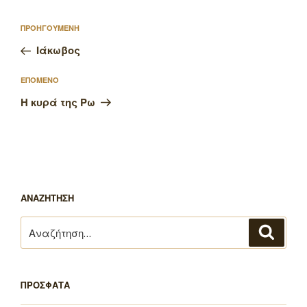
Πλοήγηση
Προηγούμενο
ΠΡΟΗΓΟΥΜΕΝΗ
άρθρων
άρθρο
Ιάκωβος
Επόμενο
ΕΠΟΜΕΝΟ
άρθρο
Η κυρά της Ρω
ΑΝΑΖΗΤΗΣΗ
Αναζήτηση
Αναζή
για:
ΠΡΟΣΦΑΤΑ