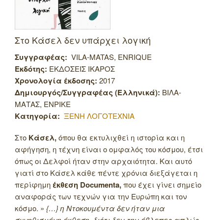
Στο Κάσελ δεν υπάρχει λογική
Συγγραφέας:
VILA-MATAS, ENRIQUE
Εκδότης:
ΕΚΔΟΣΕΙΣ ΙΚΑΡΟΣ
Χρονολογία έκδοσης:
2017
Δημιουργός/Συγγραφέας (Ελληνικά):
ΒΙΛΑ-
ΜΑΤΑΣ, ΕΝΡΙΚΕ
Κατηγορία:
ΞΕΝΗ ΛΟΓΟΤΕΧΝΙΑ
Στο
Κάσελ,
όπου θα εκτυλιχθεί η ιστορία και η
αφήγηση, η τέχνη είναι ο ομφαλός του κόσμου, έτσι
όπως οι Δελφοί ήταν στην αρχαιότητα. Και αυτό
γιατί στο Κάσελ κάθε πέντε χρόνια διεξάγεται η
περίφημη
έκθεση
Documenta,
που έχει γίνει σημείο
αναφοράς των τεχνών για την Ευρώπη και τον
κόσμο. »
{…} η Ντοκουμέντα δεν ήταν μια
συνηθισμένη έκθεση, διότι δεν την έβλεπες απλώς,