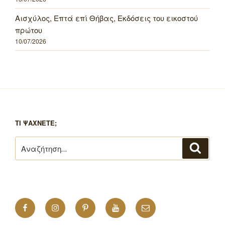
Αισχύλος, Επτά επί Θήβας, Εκδόσεις του εικοστού
πρώτου
10/07/2026
ΤΙ ΨΑΧΝΕΤΕ;
Αναζήτηση
Αναζή
για:
Facebook
Instagram
Pinterest
YouTube
Email