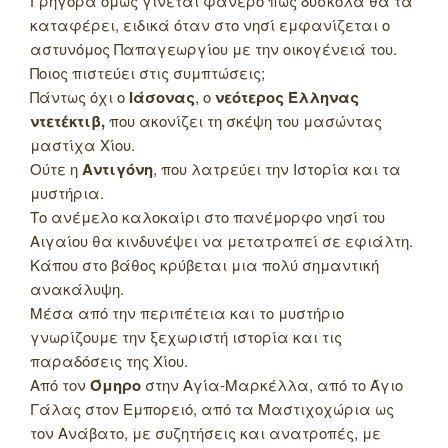
Γρήγορα όμως γίνεται φανερό πως δύσκολα θα τα
καταφέρει, ειδικά όταν στο νησί εμφανίζεται ο
αστυνόμος Παπαγεωργίου με την οικογένειά του.
Ποιος πιστεύει στις συμπτώσεις;
Πάντως όχι ο
Ιάσονας
, ο
νεότερος Έλληνας
ντετέκτιβ,
που ακονίζει τη σκέψη του μασώντας
μαστίχα Χίου.
Ούτε η
Αντιγόνη
, που λατρεύει την Ιστορία και τα
μυστήρια.
Το ανέμελο καλοκαίρι στο πανέμορφο νησί του
Αιγαίου θα κινδυνέψει να μετατραπεί σε εφιάλτη.
Κάπου στο βάθος κρύβεται μια πολύ σημαντική
ανακάλυψη.
Μέσα από την περιπέτεια και το μυστήριο
γνωρίζουμε την ξεχωριστή ιστορία και τις
παραδόσεις της Χίου.
Από τον
Όμηρο
στην Αγία-Μαρκέλλα, από το Άγιο
Γάλας στον Εμπορειό, από τα Μαστιχοχώρια ως
τον Ανάβατο, με συζητήσεις και ανατροπές, με