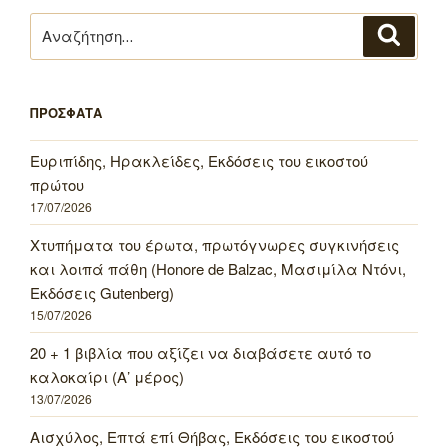
Αναζήτηση
Αναζή
για:
ΠΡΟΣΦΑΤΑ
Ευριπίδης, Ηρακλείδες, Εκδόσεις του εικοστού
πρώτου
17/07/2026
Χτυπήματα του έρωτα, πρωτόγνωρες συγκινήσεις
και λοιπά πάθη (Honore de Balzac, Μασιμίλα Ντόνι,
Εκδόσεις Gutenberg)
15/07/2026
20 + 1 βιβλία που αξίζει να διαβάσετε αυτό το
καλοκαίρι (Α’ μέρος)
13/07/2026
Αισχύλος, Επτά επί Θήβας, Εκδόσεις του εικοστού