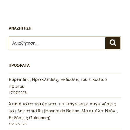
ΑΝΑΖΗΤΗΣΗ
Αναζήτηση
Αναζή
για:
ΠΡΟΣΦΑΤΑ
Ευριπίδης, Ηρακλείδες, Εκδόσεις του εικοστού
πρώτου
17/07/2026
Χτυπήματα του έρωτα, πρωτόγνωρες συγκινήσεις
και λοιπά πάθη (Honore de Balzac, Μασιμίλα Ντόνι,
Εκδόσεις Gutenberg)
15/07/2026