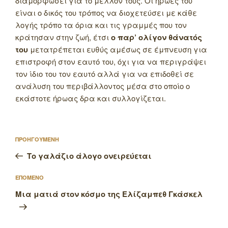
διαμορφώσει για το μέλλον τους.
Οι ήρωές του
είναι ο δικός του τρόπος να διοχετεύσει με κάθε
λογής τρόπο τα όρια και τις γραμμές που τον
κράτησαν στην ζωή, έτσι
ο παρ’ ολίγον θάνατός
του
μετατρέπεται ευθύς αμέσως σε έμπνευση για
επιστροφή στον εαυτό του, όχι για να περιγράψει
τον ίδιο του τον εαυτό αλλά για να επιδοθεί σε
ανάλυση του περιβάλλοντος μέσα στο οποίο ο
εκάστοτε ήρωας δρα και συλλογίζεται.
Πλοήγηση
Προηγούμενο
ΠΡΟΗΓΟΥΜΕΝΗ
άρθρων
άρθρο
Το γαλάζιο άλογο ονειρεύεται
Επόμενο
ΕΠΟΜΕΝΟ
άρθρο
Μια ματιά στον κόσμο της Ελίζαμπεθ Γκάσκελ