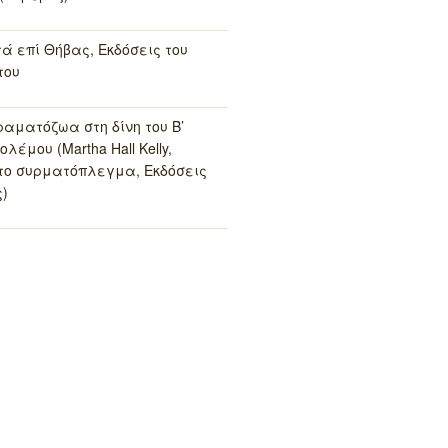
τά επί Θήβας, Εκδόσεις του
του
ραματόζωα στη δίνη του Β’
λέμου (Martha Hall Kelly,
το συρματόπλεγμα, Εκδόσεις
)