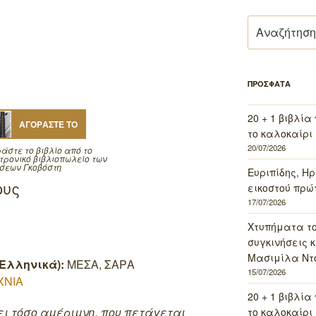
Αναζήτηση
για:
ΠΡΟΣΦΑΤΑ
20 + 1 βιβλία
ΑΓΟΡΑΣΤΕ ΤΟ
το καλοκαίρι 
20/07/2026
άστε το βιβλίο από το
τρονικό βιβλιοπωλείο των
σεων Γκοβόστη
Ευριπίδης, Ηρ
ους
εικοστού πρώ
17/07/2026
Χτυπήματα τ
συγκινήσεις κ
Μασιμίλα Ντό
Ελληνικά):
ΜΕΣΑ, ΣΑΡΑ
15/07/2026
ΧΝΙΑ
20 + 1 βιβλία
ι τόσο αμέριμνη, που πετάγεται
το καλοκαίρι 