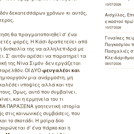
13/07/2026
εδόν δεκατεσσάρων χρόνων· κι αυτός,
Αισχύλος, Επ
τερος.
εικοστού πρώ
10/07/2026
τηση θα πραγματοποιηθεί σ’ ένα
Γυναίκες πει
κετές φορές. Η Κάσι δραπετεύει από
Παγκοσμίου πο
 τη δυσκολία της να αλληλεπιδρά με
Πασχαλιές σ
ει. Σ’ αυτόν αρέσει να παρατηρεί τα
Κλειδάριθμος
σική της Νίνα Σιμόν· δεν εργάζεται
08/07/2026
παρελθόν. ΟΙ ΔΥΟ
φευγαλέοι και
ημιουργούν μια ανάρμοστη, μη
καλέσει υποψίες αλλά και την
τους. Όμως, αυτό που συμβαίνει,
νει, και η ερμηνεία του τι
ΜΙΑ ΠΑΡΑΞΕΝΑ γοητευτική ιστορία
ς στις κοινωνικές συμβάσεις, που
και το σκοτάδι. Η μοίρα δύο
υρώνεται σ’ ένα πάρκο και η