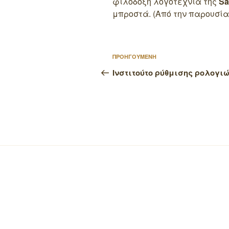
φιλόδοξη λογοτεχνία της
Sa
μπροστά. (Από την παρουσία
Πλοήγηση
Προηγούμενο
ΠΡΟΗΓΟΥΜΕΝΗ
άρθρων
άρθρο
Ινστιτούτο ρύθμισης ρολογι