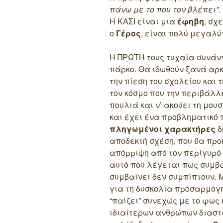
πάνω με το που τον βλέπει”.
Η ΚΑΣΙ είναι μια
έφηβη
, σχ
ο
Γέρος
, είναι πολύ μεγαλύ
Η ΠΡΩΤΗ τους τυχαία συνάν
πάρκο. Θα ιδωθούν ξανά αρ
την πίεση του σχολείου και
τον κόσμο που την περιβάλλ
πουλιά και ν’ ακούει τη μου
και έχει ένα προβληματικό 
πληγωμένοι χαρακτήρες
δ
αποδεκτή σχέση, που θα προ
απόρριψη από τον περίγυρό 
αυτό που λέγεται πως συμβαί
συμβαίνει δεν συμπίπτουν. 
για τη δυσκολία προσαρμογή
“παίζει” συνεχώς με το φως 
ιδιαίτερων ανθρώπων διαστα