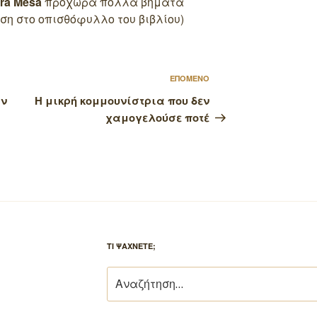
ra Mesa
προχωρά πολλά βήματα
ση στο οπισθόφυλλο του βιβλίου)
Επόμενο
ΕΠΟΜΕΝΟ
άρθρο
ών
Η μικρή κομμουνίστρια που δεν
χαμογελούσε ποτέ
ΤΙ ΨΑΧΝΕΤΕ;
Αναζήτηση
για: