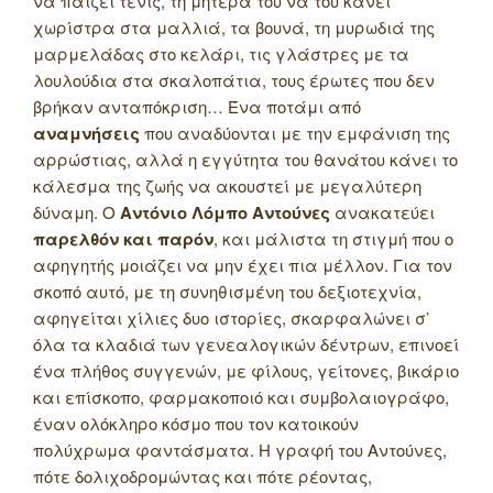
να παίζει τένις, τη μητέρα του να του κάνει
χωρίστρα στα μαλλιά, τα βουνά, τη μυρωδιά της
μαρμελάδας στο κελάρι, τις γλάστρες με τα
λουλούδια στα σκαλοπάτια, τους έρωτες που δεν
βρήκαν ανταπόκριση… Ένα ποτάμι από
αναμνήσεις
που αναδύονται με την εμφάνιση της
αρρώστιας, αλλά η εγγύτητα του θανάτου κάνει το
κάλεσμα της ζωής να ακουστεί με μεγαλύτερη
δύναμη.
Ο
Αντόνιο Λόμπο Αντούνες
ανακατεύει
παρελθόν και παρόν
, και μάλιστα τη στιγμή που ο
αφηγητής μοιάζει να μην έχει πια μέλλον. Για τον
σκοπό αυτό, με τη συνηθισμένη του δεξιοτεχνία,
αφηγείται χίλιες δυο ιστορίες, σκαρφαλώνει σ’
όλα τα κλαδιά των γενεαλογικών δέντρων, επινοεί
ένα πλήθος συγγενών, με φίλους, γείτονες, βικάριο
και επίσκοπο, φαρμακοποιό και συμβολαιογράφο,
έναν ολόκληρο κόσμο που τον κατοικούν
πολύχρωμα φαντάσματα. Η γραφή του Αντούνες,
πότε δολιχοδρομώντας και πότε ρέοντας,