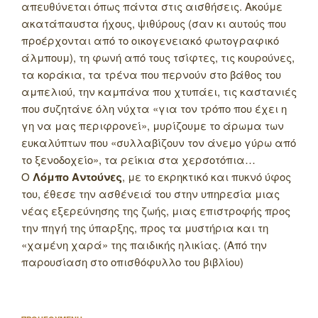
απευθύνεται όπως πάντα στις αισθήσεις. Ακούμε
ακατάπαυστα ήχους, ψιθύρους (σαν κι αυτούς που
προέρχονται από το οικογενειακό φωτογραφικό
άλμπουμ), τη φωνή από τους τσίφτες, τις κουρούνες,
τα κοράκια, τα τρένα που περνούν στο βάθος του
αμπελιού, την καμπάνα που χτυπάει, τις καστανιές
που συζητάνε όλη νύχτα «για τον τρόπο που έχει η
γη να μας περιφρονεί», μυρίζουμε το άρωμα των
ευκαλύπτων που «συλλαβίζουν τον άνεμο γύρω από
το ξενοδοχείο», τα ρείκια στα χερσοτόπια…
Ο
Λόμπο Αντούνες
, με το εκρηκτικό και πυκνό ύφος
του, έθεσε την ασθένειά του στην υπηρεσία μιας
νέας εξερεύνησης της ζωής, μιας επιστροφής προς
την πηγή της ύπαρξης, προς τα μυστήρια και τη
«χαμένη χαρά» της παιδικής ηλικίας. (Από την
παρουσίαση στο οπισθόφυλλο του βιβλίου)
Πλοήγηση