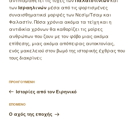
αντιπαραθέτει τις τύχες των
Παλαιστινίων
και
των
Ισραηλινών
μέσα από τις φορτισμένες
συναισθηματικά μορφές των Νεσίμ/Τσαμ και
Φαλαστίν.
Πόσα χρόνια ακόμα τα τείχη και η
αντιδικία χρόνων θα καθορίζει τις μοίρες
ανθρώπων που ζουν με τον φόβο μιας ακόμα
επίθεσης, μιας ακόμα απόπειρας αυτοκτονίας,
ενός μακελειού στον βωμό της ιστορικής έχθρας που
τους διακρίνει;
Πλοήγηση
Προηγούμενο
ΠΡΟΗΓΟΥΜΕΝΗ
άρθρων
άρθρο
Ιστορίες από τον Ειρηνικό
Επόμενο
ΕΠΟΜΕΝΟ
άρθρο
Ο αχός της εποχής