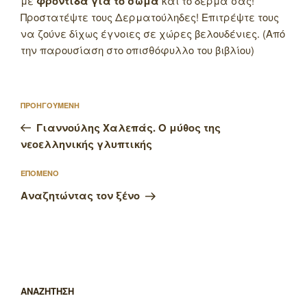
με
φροντίδα για το σώμα
και το δέρμα σας!
Προστατέψτε τους Δερματούληδες! Επιτρέψτε τους
να ζούνε δίχως έγνοιες σε χώρες βελουδένιες. (Από
την παρουσίαση στο οπισθόφυλλο του βιβλίου)
Πλοήγηση
Προηγούμενο
ΠΡΟΗΓΟΥΜΕΝΗ
άρθρων
άρθρο
Γιαννούλης Χαλεπάς. Ο μύθος της
νεοελληνικής γλυπτικής
Επόμενο
ΕΠΟΜΕΝΟ
άρθρο
Αναζητώντας τον ξένο
ΑΝΑΖΗΤΗΣΗ