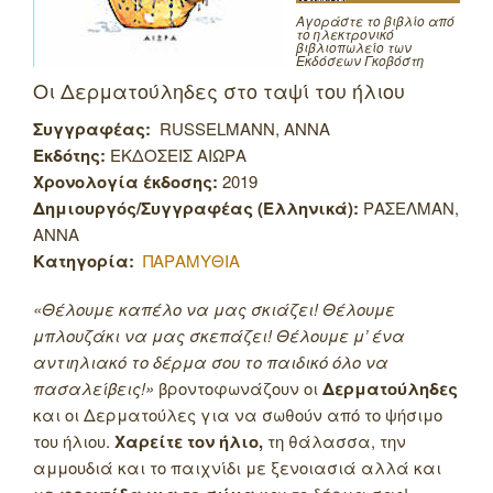
Αγοράστε το βιβλίο από
το ηλεκτρονικό
βιβλιοπωλείο των
Εκδόσεων Γκοβόστη
Οι Δερματούληδες στο ταψί του ήλιου
Συγγραφέας:
RUSSELMANN, ANNA
Εκδότης:
ΕΚΔΟΣΕΙΣ ΑΙΩΡΑ
Χρονολογία έκδοσης:
2019
Δημιουργός/Συγγραφέας (Ελληνικά):
ΡΑΣΕΛΜΑΝ,
ΑΝΝΑ
Κατηγορία:
ΠΑΡΑΜΥΘΙΑ
«Θέλουμε καπέλο να μας σκιάζει! Θέλουμε
μπλουζάκι να μας σκεπάζει! Θέλουμε μ’ ένα
αντιηλιακό το δέρμα σου το παιδικό όλο να
πασαλείβεις!»
βροντοφωνάζουν οι
Δερματούληδες
και οι Δερματούλες για να σωθούν από το ψήσιμο
του ήλιου.
Χαρείτε τον ήλιο,
τη θάλασσα, την
αμμουδιά και το παιχνίδι με ξενοιασιά αλλά και