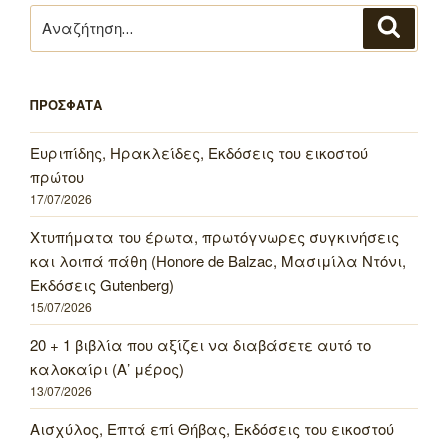
Αναζήτηση
Αναζή
για:
ΠΡΟΣΦΑΤΑ
Ευριπίδης, Ηρακλείδες, Εκδόσεις του εικοστού
πρώτου
17/07/2026
Χτυπήματα του έρωτα, πρωτόγνωρες συγκινήσεις
και λοιπά πάθη (Honore de Balzac, Μασιμίλα Ντόνι,
Εκδόσεις Gutenberg)
15/07/2026
20 + 1 βιβλία που αξίζει να διαβάσετε αυτό το
καλοκαίρι (Α’ μέρος)
13/07/2026
Αισχύλος, Επτά επί Θήβας, Εκδόσεις του εικοστού