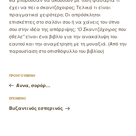
έχει να πει ο σκαντζόχοιρος; Τελικά τι είναι
πραγματικά χειρότερο; Οι απρόσκλητοι
επισκέπτες στο σαλόνι σου ή να χάνεις τον ύπνο
σου στην ιδέα της απόρριψης;
“Ο Σκαντζόχοιρος που
ήθελε”
είναι ένα βιβλίο για την ανακάλυψη του
εαυτού και την αναμέτρηση με τη μοναξιά. (Από την
παρουσίαση στο οπισθόφυλλο του βιβλίου)
Πλοήγηση
Προηγούμενο
ΠΡΟΗΓΟΥΜΕΝΗ
άρθρων
άρθρο
Άννα, σορόρ…
Επόμενο
ΕΠΟΜΕΝΟ
άρθρο
Βυζαντινός εσπερινός