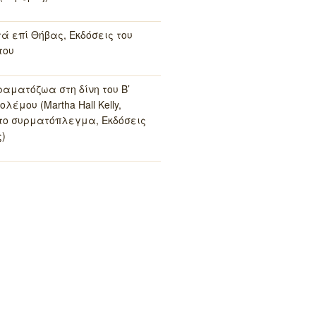
τά επί Θήβας, Εκδόσεις του
του
ραματόζωα στη δίνη του Β’
λέμου (Martha Hall Kelly,
το συρματόπλεγμα, Εκδόσεις
)