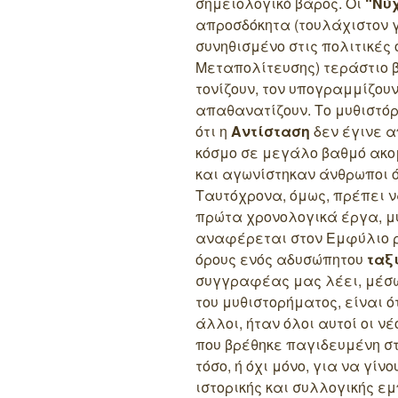
σημειολογικό βάρος. Οι
“Νύχ
απροσδόκητα (τουλάχιστον 
συνηθισμένο στις πολιτικές
Μεταπολίτευσης) τεράστιο β
τονίζουν, τον υπογραμμίζουν
απαθανατίζουν. Το μυθιστό
ότι η
Αντίσταση
δεν έγινε α
κόσμο σε μεγάλο βαθμό ακομ
και αγωνίστηκαν άνθρωποι 
Ταυτόχρονα, όμως, πρέπει ν
πρώτα χρονολογικά έργα, μ
αναφέρεται στον Εμφύλιο ρ
όρους ενός αδυσώπητου
ταξ
συγγραφέας μας λέει, μέσω
του μυθιστορήματος, είναι ότ
άλλοι, ήταν όλοι αυτοί οι νέ
που βρέθηκε παγιδευμένη στο
τόσο, ή όχι μόνο, για να γίν
ιστορικής και συλλογικής εμπ