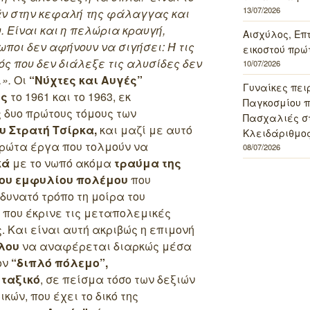
13/07/2026
άν στην κεφαλή της φάλαγγας και
. Είναι και η πελώρια κραυγή,
Αισχύλος, Επ
ποι δεν αφήνουν να σιγήσει: Ή τις
εικοστού πρώ
ός που δεν διάλεξε τις αλυσίδες δεν
10/07/2026
».
Οι
“Νύχτες και Αυγές”
Γυναίκες πει
υς
το 1961 και το 1963, εκ
Παγκοσμίου πο
 δυο πρώτους τόμους των
Πασχαλιές σ
υ Στρατή Τσίρκα,
και μαζί με αυτό
Κλειδάριθμος
πρώτα έργα που τολμούν να
08/07/2026
κά
με το νωπό ακόμα
τραύμα της
του εμφυλίου πολέμου
που
δυνατό τρόπο τη μοίρα του
” που έκρινε τις μεταπολεμικές
ς.
Και είναι αυτή ακριβώς η επιμονή
λου
να αναφέρεται διαρκώς μέσα
ον
“διπλό πόλεμο”,
 ταξικό
, σε πείσμα τόσο των δεξιών
κών, που έχει το δικό της