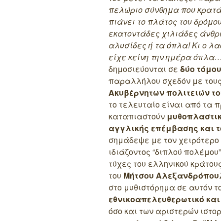
πελώριο σύνθημα που κρατ
πιάνει το πλάτος του δρόμου
εκατοντάδες χιλιάδες άνθρω
αλυσίδες ή τα όπλα! Κι ο λα
είχε κείνη την ημέρα όπλα…
δημοσιεύονται σε
δύο τόμο
παραλλήλου σχεδόν με τους
Ακυβέρνητων πολιτειών το
το τελευταίο είναι από τα 
καταπιαστούν
μυθοπλαστι
αγγλικής επέμβασης και 
σημάδεψε με τον χειρότερο 
ιδιάζοντος “διπλού πολέμου
τύχες του ελληνικού κράτου
του
Μήτσου Αλεξανδρόπου
στο μυθιστόρημα σε αυτόν τ
εθνικοαπελευθερωτικό και
όσο και των αριστερών ιστορι