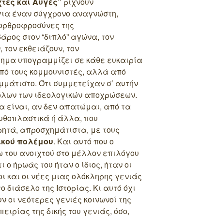
τες και Αυγές”
ρίχνουν
για έναν σύγχρονο αναγνώστη,
 ορθροφροσύνες της
άρος στον “διπλό” αγώνα, τον
, τον εκθειάζουν, τον
ρημα υπογραμμίζει σε κάθε ευκαιρία
πό τους κομμουνιστές, αλλά από
μάτιστο. Ότι συμμετείχαν σ’ αυτήν
όλων των ιδεολογικών αποχρώσεων.
α είναι, αν δεν απατώμαι, από τα
υθοπλαστικά ή άλλα, που
ητά, απροσχημάτιστα, με τους
ικού πολέμου
. Και αυτό που ο
 του ανοιχτού στο μέλλον επιλόγου
ι ο ήρωάς του ήταν ο ίδιος, ήταν οι
οι και οι νέες μιας ολόκληρης γενιάς
 διάσελο της Ιστορίας. Κι αυτό όχι
ουν οι νεότερες γενιές κοινωνοί της
ειρίας της δικής του γενιάς, όσο,