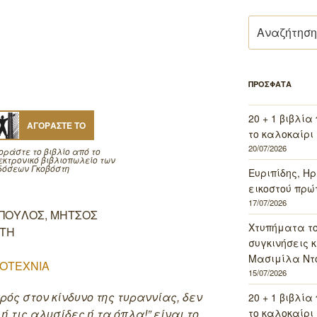
Αναζήτηση
για:
ΠΡΟΣΦΑΤΑ
20 + 1 βιβλία
ΑΓΟΡΑΣΤΕ ΤΟ
το καλοκαίρι 
20/07/2026
οράστε το βιβλίο από το
εκτρονικό βιβλιοπωλείο των
δόσεων Γκοβόστη
Ευριπίδης, Ηρ
εικοστού πρώ
17/07/2026
ΠΟΥΛΟΣ, ΜΗΤΣΟΣ
Χτυπήματα τ
ΣΤΗ
συγκινήσεις κ
Μασιμίλα Ντό
ΟΤΕΧΝΙΑ
15/07/2026
ός στον κίνδυνο της τυραννίας, δεν
20 + 1 βιβλία
ή τις αλυσίδες ή τα όπλα!” είναι το
το καλοκαίρι 