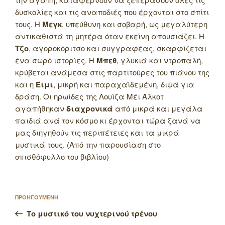
δυσκολίες και τις αναποδιές που έρχονται στο σπίτι
τους.
Η
Μεγκ
, υπεύθυνη και σοβαρή, ως μεγαλύτερη
αντικαθιστά τη μητέρα όταν εκείνη απουσιάζει. Η
Τζο
, αγοροκόριτσο και συγγραφέας, σκαρφίζεται
ένα σωρό ιστορίες. Η
Μπεθ
, γλυκιά και ντροπαλή,
κρύβεται ανάμεσα στις παρτιτούρες του πιάνου της
και η
Έιμι
, μικρή και παραχαϊδεμένη, διψά για
δράση. Οι ηρωίδες της Λουίζα Μέι Άλκοτ
αγαπήθηκαν
διαχρονικά
από μικρά και μεγάλα
παιδιά ανά τον κόσμο κι έρχονται τώρα ξανά να
μας διηγηθούν τις περιπέτειες και τα μικρά
μυστικά τους. (Από την παρουσίαση στο
οπισθόφυλλο του βιβλίου)
Πλοήγηση
Προηγούμενο
ΠΡΟΗΓΟΥΜΕΝΗ
άρθρων
άρθρο
Το μυστικό του νυχτερινού τρένου