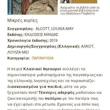
Αγοράστε το βιβλίο από το
ηλεκτρονικό βιβλιοπωλείο
των Εκδόσεων Γκοβόστη
Μικρές κυρίες
Συγγραφέας:
ALCOTT, LOUISA-MAY
Εκδότης:
ΕΚΔΟΣΕΙΣ ΜΙΝΩΑΣ
Χρονολογία έκδοσης:
2019
Δημιουργός/Συγγραφέας (Ελληνικά):
ΑΛΚΟΤ,
ΛΟΥΙΖΑ-ΜΕΙ
Κατηγορία:
ΠΑΡΑΜΥΘΙΑ
Η σειρά
Κλασικοί θησαυροί
συλλέγει τα
σημαντικότερα μυθιστορήματα της παγκόσμιας και
της ελληνικής λογοτεχνίας και τα παρουσιάζει
δ
ιασκευασμένα για παιδιά,
ώστε να μην
ξεχαστούν ποτέ!
Τέσσερις αδερφές
μαθαίνουν να
ζουν καταμεσής του
πολέμου
με τον πατέρα τους
να έχει φύγει στο μέτωπο. Έχοντας για όπλο τους
την αγάπη, καταφέρνουν να ξεπεράσουν όλες τις