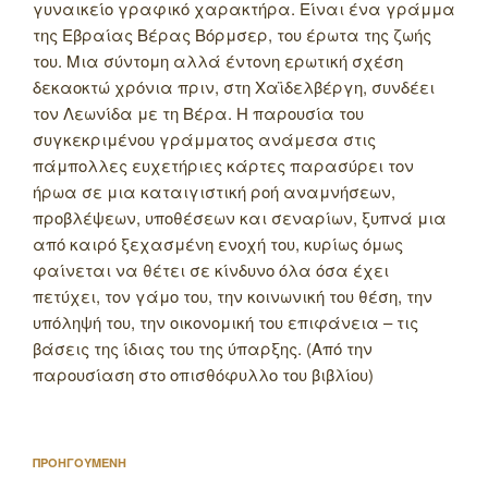
γυναικείο γραφικό χαρακτήρα. Είναι ένα γράμμα
της Εβραίας Βέρας Βόρμσερ, του έρωτα της ζωής
του. Μια σύντομη αλλά έντονη ερωτική σχέση
δεκαοκτώ χρόνια πριν, στη Χαϊδελβέργη, συνδέει
τον Λεωνίδα με τη Βέρα. Η παρουσία του
συγκεκριμένου γράμματος ανάμεσα στις
πάμπολλες ευχετήριες κάρτες παρασύρει τον
ήρωα σε μια καταιγιστική ροή αναμνήσεων,
προβλέψεων, υποθέσεων και σεναρίων, ξυπνά μια
από καιρό ξεχασμένη ενοχή του, κυρίως όμως
φαίνεται να θέτει σε κίνδυνο όλα όσα έχει
πετύχει, τον γάμο του, την κοινωνική του θέση, την
υπόληψή του, την οικονομική του επιφάνεια – τις
βάσεις της ίδιας του της ύπαρξης. (Από την
παρουσίαση στο οπισθόφυλλο του βιβλίου)
Πλοήγηση
Προηγούμενο
ΠΡΟΗΓΟΥΜΕΝΗ
άρθρων