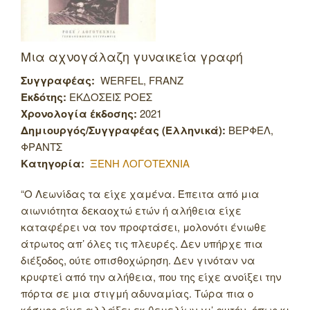
Μια αχνογάλαζη γυναικεία γραφή
Συγγραφέας:
WERFEL, FRANZ
Εκδότης:
ΕΚΔΟΣΕΙΣ ΡΟΕΣ
Χρονολογία έκδοσης:
2021
Δημιουργός/Συγγραφέας (Ελληνικά):
ΒΕΡΦΕΛ,
ΦΡΑΝΤΣ
Κατηγορία:
ΞΕΝΗ ΛΟΓΟΤΕΧΝΙΑ
“Ο Λεωνίδας τα είχε χαμένα. Έπειτα από μια
αιωνιότητα δεκαοχτώ ετών ή αλήθεια είχε
καταφέρει να τον προφτάσει, μολονότι ένιωθε
άτρωτος απ’ όλες τις πλευρές. Δεν υπήρχε πια
διέξοδος, ούτε οπισθοχώρηση. Δεν γινόταν να
κρυφτεί από την αλήθεια, που της είχε ανοίξει την
πόρτα σε μια στιγμή αδυναμίας. Τώρα πια ο
κόσμος είχε αλλάξει εκ θεμελίων γι’ αυτόν, όπως κι