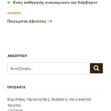
άρθρο
Ένας καθηγητής οικονομικών του Χάρβαρντ
Επόμενο
ΕΠΟΜΕΝΟ
άρθρο
Παγωμένη άβυσσος
ΑΝΑΖΗΤΗΣΗ
Αναζήτηση
Αναζή
για:
ΠΡΟΣΦΑΤΑ
Ευριπίδης, Ηρακλείδες, Εκδόσεις του εικοστού
πρώτου
17/07/2026