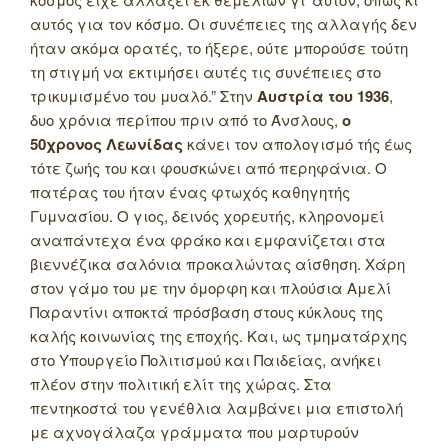
αυτός για τον κόσμο. Οι συνέπειες της αλλαγής δεν
ήταν ακόμα ορατές, το ήξερε, ούτε μπορούσε τούτη
τη στιγμή να εκτιμήσει αυτές τις συνέπειες στο
τρικυμισμένο του μυαλό.” Στην
Αυστρία του 1936
,
δυο χρόνια περίπου πριν από το Άνσλους,
ο
50χρονος Λεωνίδας
κάνει τον απολογισμό τής έως
τότε ζωής του και φουσκώνει από περηφάνια.
Ο
πατέρας του ήταν ένας φτωχός καθηγητής
Γυμνασίου. Ο γιος, δεινός χορευτής, κληρονομεί
αναπάντεχα ένα φράκο και εμφανίζεται στα
βιεννέζικα σαλόνια προκαλώντας αίσθηση. Χάρη
στον γάμο του με την όμορφη και πλούσια Αμελί
Παραντίνι αποκτά πρόσβαση στους κύκλους της
καλής κοινωνίας της εποχής. Και, ως τμηματάρχης
στο Υπουργείο Πολιτισμού και Παιδείας, ανήκει
πλέον στην πολιτική ελίτ της χώρας. Στα
πεντηκοστά του γενέθλια λαμβάνει μια επιστολή
με αχνογάλαζα γράμματα που μαρτυρούν