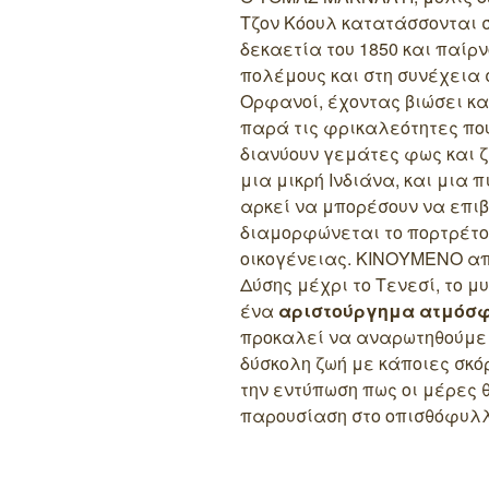
Τζον Κόουλ κατατάσσονται 
δεκαετία του 1850 και παίρν
πολέμους και στη συνέχεια
Ορφανοί, έχοντας βιώσει και
παρά τις φρικαλεότητες που 
διανύουν γεμάτες φως και ζ
μια μικρή Ινδιάνα, και μια 
αρκεί να μπορέσουν να επιβ
διαμορφώνεται το πορτρέτο
οικογένειας.
ΚΙΝΟΥΜΕΝΟ από
Δύσης μέχρι το Τενεσί, το μ
ένα
αριστούργημα ατμόσφ
προκαλεί να αναρωτηθούμε γι
δύσκολη ζωή με κάποιες σκόρ
την εντύπωση πως οι μέρες θ
παρουσίαση στο οπισθόφυλλο