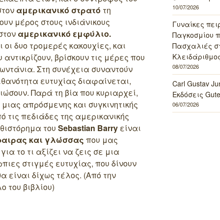
10/07/2026
στον
αμερικανικό στρατό
τη
ουν μέρος στους ινδιάνικους
Γυναίκες πει
 στον
αμερικανικό εμφύλιο.
Παγκοσμίου πο
 οι δυο τρομερές κακουχίες, και
Πασχαλιές σ
αντικρίζουν, βρίσκουν τις μέρες που
Κλειδάριθμος
08/07/2026
ωντάνια. Στη συνέχεια συναντούν
πιθανότητα ευτυχίας διαφαίνεται,
Carl Gustav J
ιώσουν. Παρά τη βία που κυριαρχεί,
Εκδόσεις Gut
 μιας απρόσμενης και συγκινητικής
06/07/2026
 τις πεδιάδες της αμερικανικής
υθιστόρημα του
Sebastian Barry
είναι
αιρας και γλώσσας
που μας
α το τι αξίζει να ζεις σε μια
πιες στιγμές ευτυχίας, που δίνουν
α είναι δίχως τέλος. (Από την
 του βιβλίου)