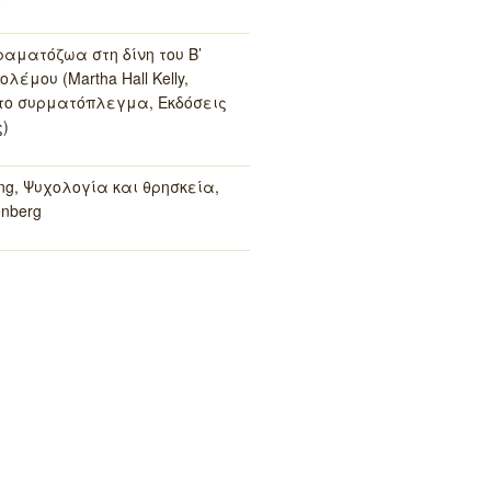
ραματόζωα στη δίνη του Β’
λέμου (Martha Hall Kelly,
το συρματόπλεγμα, Εκδόσεις
)
ung, Ψυχολογία και θρησκεία,
enberg