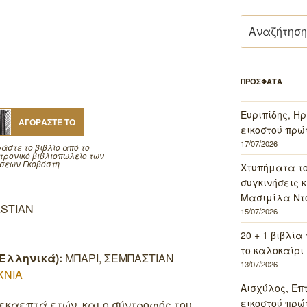
Αναζήτηση
για:
ΠΡΟΣΦΑΤΑ
Ευριπίδης, Ηρ
ΑΓΟΡΑΣΤΕ ΤΟ
εικοστού πρώ
17/07/2026
άστε το βιβλίο από το
τρονικό βιβλιοπωλείο των
σεων Γκοβόστη
Χτυπήματα τ
συγκινήσεις κ
Μασιμίλα Ντό
ASTIAN
15/07/2026
20 + 1 βιβλία
το καλοκαίρι 
Ελληνικά):
ΜΠΑΡΙ, ΣΕΜΠΑΣΤΙΑΝ
13/07/2026
ΧΝΙΑ
Αισχύλος, Επ
εικοστού πρώ
καεπτά ετών, και ο σύντροφός του