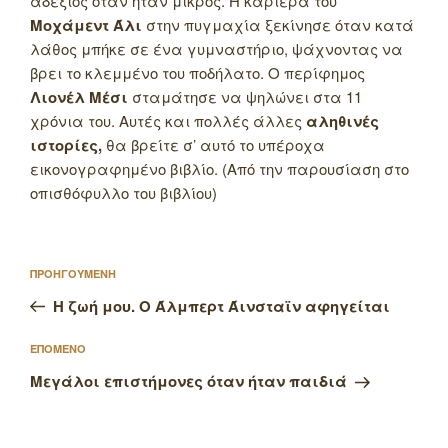
αδέξιος όταν ήταν μικρός. Η καριέρα του
Μοχάμεντ Άλι
στην πυγμαχία ξεκίνησε όταν κατά
λάθος μπήκε σε ένα γυμναστήριο, ψάχνοντας να
βρει το κλεμμένο του ποδήλατο. Ο περίφημος
Λιονέλ Μέσι
σταμάτησε να ψηλώνει στα 11
χρόνια του. Αυτές και πολλές άλλες
αληθινές
ιστορίες,
θα βρείτε σ’ αυτό το υπέροχα
εικονογραφημένο βιβλίο. (Από την παρουσίαση στο
οπισθόφυλλο του βιβλίου)
Πλοήγηση
Προηγούμενο
ΠΡΟΗΓΟΥΜΕΝΗ
άρθρων
άρθρο
Η ζωή μου. Ο Άλμπερτ Άινσταϊν αφηγείται
Επόμενο
ΕΠΟΜΕΝΟ
άρθρο
Μεγάλοι επιστήμονες όταν ήταν παιδιά