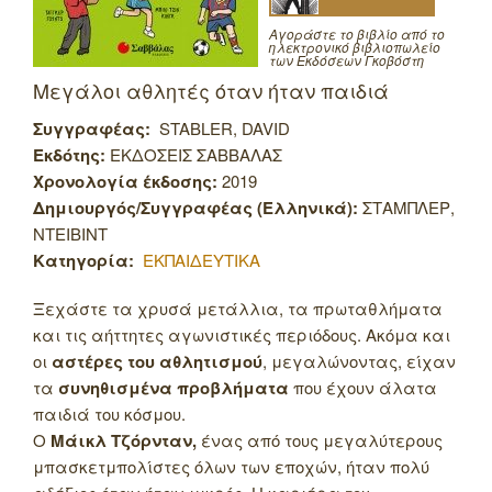
Αγοράστε το βιβλίο από το
ηλεκτρονικό βιβλιοπωλείο
των Εκδόσεων Γκοβόστη
Μεγάλοι αθλητές όταν ήταν παιδιά
Συγγραφέας:
STABLER, DAVID
Εκδότης:
ΕΚΔΟΣΕΙΣ ΣΑΒΒΑΛΑΣ
Χρονολογία έκδοσης:
2019
Δημιουργός/Συγγραφέας (Ελληνικά):
ΣΤΑΜΠΛΕΡ,
ΝΤΕΙΒΙΝΤ
Κατηγορία:
ΕΚΠΑΙΔΕΥΤΙΚΑ
Ξεχάστε τα χρυσά μετάλλια, τα πρωταθλήματα
και τις αήττητες αγωνιστικές περιόδους. Ακόμα και
οι
αστέρες του αθλητισμού
, μεγαλώνοντας, είχαν
τα
συνηθισμένα προβλήματα
που έχουν άλατα
παιδιά του κόσμου.
Ο
Μάικλ Τζόρνταν,
ένας από τους μεγαλύτερους
μπασκετμπολίστες όλων των εποχών, ήταν πολύ