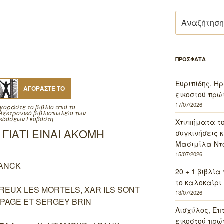
Αναζήτηση
για:
ΠΡΟΣΦΑΤΑ
Ευριπίδης, Ηρ
ΑΓΟΡΑΣΤΕ ΤΟ
εικοστού πρώ
17/07/2026
γοράστε το βιβλίο από το
λεκτρονικό βιβλιοπωλείο των
κδόσεων Γκοβόστη
Χτυπήματα τ
 ΓΙΑΤΙ ΕΙΝΑΙ ΑΚΟΜΗ
συγκινήσεις κ
Μασιμίλα Ντό
15/07/2026
ANCK
20 + 1 βιβλία
το καλοκαίρι 
EUX LES MORTELS, XAR ILS SONT
13/07/2026
 PAGE ET SERGEY BRIN
Αισχύλος, Επ
εικοστού πρώ