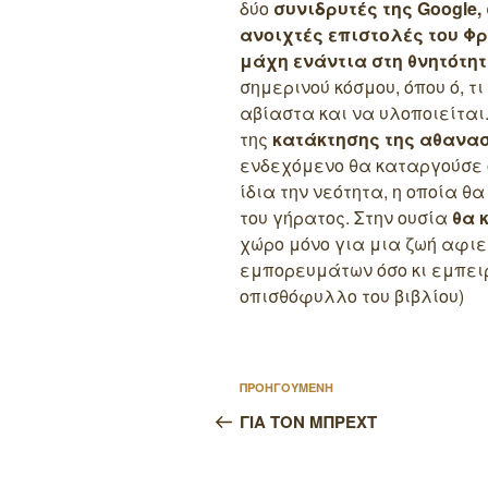
δύο
συνιδρυτές της Google,
ανοιχτές επιστολές του Φ
μάχη ενάντια στη θνητότη
σημερινού κόσμου, όπου ό, τ
αβίαστα και να υλοποιείται
της
κατάκτησης της αθανασ
ενδεχόμενο θα καταργούσε ό
ίδια την νεότητα, η οποία θ
του γήρατος. Στην ουσία
θα 
χώρο μόνο για μια ζωή αφι
εμπορευμάτων όσο κι εμπειρ
οπισθόφυλλο του βιβλίου)
Πλοήγηση
Προηγούμενο
ΠΡΟΗΓΟΥΜΕΝΗ
άρθρων
άρθρο
ΓΙΑ ΤΟΝ ΜΠΡΕΧΤ