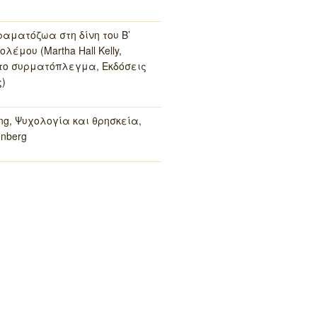
ραματόζωα στη δίνη του Β’
λέμου (Martha Hall Kelly,
το συρματόπλεγμα, Εκδόσεις
)
ung, Ψυχολογία και θρησκεία,
enberg