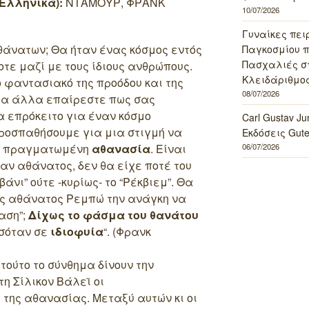
Ελληνικά):
ΝΤΑΜΟΥΡ, ΦΡΑΝΚ
10/07/2026
Γυναίκες πει
θάνατων; Θα ήταν ένας κόσμος εντός
Παγκοσμίου πο
Πασχαλιές σ
οτε μαζί με τους ίδιους ανθρώπους.
Κλειδάριθμος
ο φαντασιακό της προόδου και της
08/07/2026
 τα άλλα επαίρεστε πως σας
α επρόκειτο για έναν κόσμο
Carl Gustav J
προσπαθήσουμε για μια στιγμή να
Εκδόσεις Gut
η πραγματωμένη
αθανασία
. Είναι
06/07/2026
αν αθάνατος, δεν θα είχε ποτέ του
βάνι” ούτε -κυρίως- το “Ρέκβιεμ”. Θα
ας αθάνατος Ρεμπώ την ανάγκη να
αση”;
Δίχως το φάσμα του θανάτου
σσόταν σε
ιδιοφυία
“. (Φρανκ
 τούτο το σύνθημα δίνουν την
η Σίλικον Βάλεϊ οι
 της αθανασίας. Μεταξύ αυτών κι οι