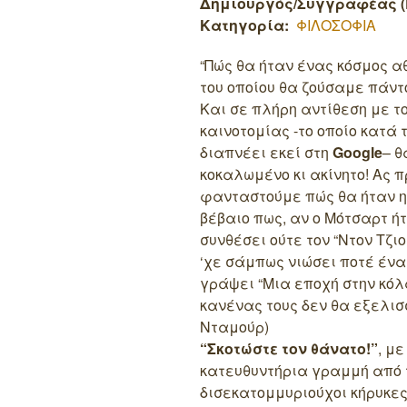
Δημιουργός/Συγγραφέας (
Κατηγορία:
ΦΙΛΟΣΟΦΙΑ
“Πώς θα ήταν ένας κόσμος α
του οποίου θα ζούσαμε πάντ
Και σε πλήρη αντίθεση με τ
καινοτομίας -το οποίο κατά
διαπνέει εκεί στη
Google
– θ
κοκαλωμένο κι ακίνητο! Ας 
φανταστούμε πώς θα ήταν 
βέβαιο πως, αν ο Μότσαρτ ήτ
συνθέσει ούτε τον “Ντον Τζιο
‘χε σάμπως νιώσει ποτέ έν
γράψει “Μια εποχή στην κόλ
κανένας τους δεν θα εξελι
Νταμούρ)
“Σκοτώστε τον θάνατο!”
, με
κατευθυντήρια γραμμή από τ
δισεκατομμυριούχοι κήρυκες