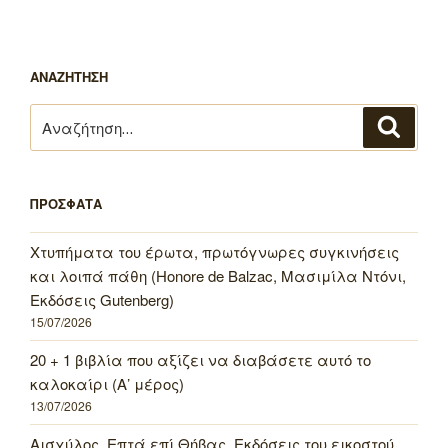
ΑΝΑΖΗΤΗΣΗ
Αναζήτηση
Αναζή
για:
ΠΡΟΣΦΑΤΑ
Χτυπήματα του έρωτα, πρωτόγνωρες συγκινήσεις
και λοιπά πάθη (Honore de Balzac, Μασιμίλα Ντόνι,
Εκδόσεις Gutenberg)
15/07/2026
20 + 1 βιβλία που αξίζει να διαβάσετε αυτό το
καλοκαίρι (Α’ μέρος)
13/07/2026
Αισχύλος, Επτά επί Θήβας, Εκδόσεις του εικοστού