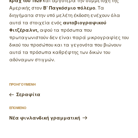
κραχ του 1929
και αργότερα την συμμετοχή της
Αμερικής στον
Β’ Παγκόσμιο πόλεμο
.
Τα
διηγήματα στην υπό μελέτη έκδοση ενέχουν όλα
αυτά τα στοιχεία ενός
αυτοβιογραφικού
Φιτζέραλντ,
αφού τα πρόσωπα που
πρωταγωνιστούν δεν είναι παρά μικρογραφίες του
δικού του προσώπου και τα γεγονότα που βιώνουν
αυτά τα πρόσωπα καθρέφτης των δικών του
αδύναμων στιγμών.
Πλοήγηση
Προηγούμενο
ΠΡΟΗΓΟΥΜΕΝΗ
άρθρων
άρθρο
Σεραφίτα
Επόμενο
ΕΠΟΜΕΝΟ
άρθρο
Νέα φινλανδική γραμματική