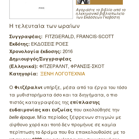
Αγοράστε το βιβλίο από το
ηλεκτρονικό βιβλιοπωλείο
των Εκδόσεων Γκοβόστη
Η τελευταία των ωραίων
Συγγραφέας:
FITZGERALD, FRANCIS-SCOTT
Εκδότης:
ΕΚΔΟΣΕΙΣ ΡΟΕΣ
Χρονολογία έκδοσης:
2016
Δημιουργός/Συγγραφέας
(Ελληνικά):
ΦΙΤΖΕΡΑΛΝΤ, ΦΡΑΝΣΙΣ-ΣΚΟΤ
Κατηγορία:
ΞΕΝΗ ΛΟΓΟΤΕΧΝΙΑ
Ο
Φιτζέραλντ
υπήρξε, μέσα από τα έργα του τόσο
τα μυθιστορήματα όσο και τα διηγήματα, ο πιο
πιστός καταγραφέας της
επίπλαστης
ευδαιμονίας και ευζωίας
που ακολούθησε την
belle époque
. Μία περίοδος ξέφρενων στιγμών με
άφθονο χορό και ποτό δεν προμήνυε σε καμία
περίπτωση το δράμα που θα επακολουθούσε με το