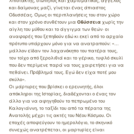
λιποτάκτης, σιωπηλός και χαρισματικός, άγγελος
και δαίμονας μαζί, γίνεται ένας άπιαστος
Οδυσσέας. Όμως οι περιπλανήσεις του στον χώρο
και στον χρόνο συνθέτουν μια
Οδύσσεια
χωρίς την
αίγλη του μύθου και το άγγιγμα των θεών· οι
αναφορές που ξεπηδούν εδώ κι εκεί από το αρχαίο
πρότυπο υπάρχουν μόνο για να ανατραπούν: «…
μάλλον είδαν τον λαχανόκηπο του πατέρα τους,
τον τοίχο από ξερολιθιά και το γέρικο, τυφλό σκυλί
που δεν περίμενε παρά να τους χαιρετήσει για να
πεθάνει. Πρόβλημά τους. Εγώ δεν είχα ποτέ μου
σκύλο».
Οι μάρτυρες που βρίσκει ο ερευνητής, όλοι
απόκληροι της Ιστορίας, διαδέχονται ο ένας τον
άλλο για να αφηγηθούν το πεπρωμένο του
Καλογιάννη, το ταξίδι του από τα πέρατα της
Ανατολής μέχρι τις ακτές του Νέου Κόσμου. Οι
εποχές αποφεύγουν το ημερολόγιο, το σκηνικό
συνεχώς ανατρέπεται, οι μαρτυρίες είναι