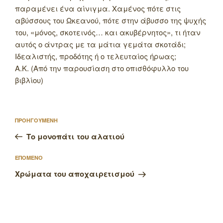
παραμένει ένα αίνιγμα. Χαμένος πότε στις
αβύσσους του Ωκεανού, πότε στην άβυσσο της ψυχής
του, «μόνος, σκοτεινός… και ακυβέρνητος», τι ήταν
αυτός ο άντρας με τα μάτια γεμάτα σκοτάδι;
Ιδεαλιστής, προδότης ή ο τελευταίος ήρωας;
Α.Κ. (Από την παρουσίαση στο οπισθόφυλλο του
βιβλίου)
Πλοήγηση
Προηγούμενο
ΠΡΟΗΓΟΥΜΕΝΗ
άρθρων
άρθρο
Το μονοπάτι του αλατιού
Επόμενο
ΕΠΟΜΕΝΟ
άρθρο
Χρώματα του αποχαιρετισμού