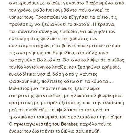
αντικρουόμενες: ακούει γεγονότα διαβρωμένα από
τον χρόνο, μαθαίνει συμβάντα που αγνοεί το
νόημά τους. Προσπαθεί να εξηγήσει τα αίτια, τις
προθέσεις, να ξεδιαλύνει το σκοτάδι. Η έρευνα,
που συναντά συνεχώς εμπόδια, θα οδηγήσει τον
ερευνητή στις φυλακές της χούντας των
συνταγματαρχών, στα βουνά, που κρατούν ακόμα
τις αναμνήσεις του Εμφυλίου, στα σύγχρονα
ταραγμένα Βαλκάνια. Θα ανακαλύψει ότι ο μύθος
του Καλογιάννη καλπάζει και ξεσηκώνει ερήμους,
κυκλαδίτικα νησιά, δάση από γιγάντιες
φασκομηλιές, πολιτείες κάτω απ’ τα κύματα…
Μυθιστόρημα περιπετειώδες, ξεδίπλωμα
απέραντης φαντασίας, με γλώσσα πληθωρική και
οραματική με μπαρόκ εξάρσεις, που στην αδιάκοπη
ροή της συνδυάζει το υψηλό και το ταπεινό, το
τραγικό και το κωμικό, τον ρεαλισμό και την ποίηση.
Ο
πρωταγωνιστής του Beraber,
παρόλο που το
όνομά του διατρέχει το βιβλίο σαν επωδή,