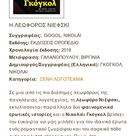
Η ΛΕΩΦΟΡΟΣ ΝΙΕΦΣΚΙ
Συγγραφέας:
GOGOL, NIKOLAI
Εκδότης:
ΕΚΔΟΣΕΙΣ ΟΡΟΠΕΔΙΟ
Χρονολογία έκδοσης:
2018
Μετάφραση:
ΓΑΛΑΝΟΠΟΥΛΟΥ, ΒΙΡΓΙΝΙΑ
Δημιουργός/Συγγραφέας (Ελληνικά):
ΓΚΟΓΚΟΛ,
ΝΙΚΟΛΑΙ
Κατηγορία:
ΞΕΝΗ ΛΟΓΟΤΕΧΝΙΑ
Σε μια από τις πιο διάσημες λεωφόρους της
παγκόσμιας λογοτεχνίας, τη
λεωφόρο Νιέφσκι,
εκτυλίσσονται παράλληλα δύο
φαινομενικά
ερωτικές ιστορίες
και ο
Νικολάι Γκόγκολ
βρίσκει
την ευκαιρία να μας μιλήσει για τον ιδανικό έρωτα
ενός ρομαντικού ζωγράφου και τον σαρκικό πόθο
ενός ρεαλιστή υπολοχαγού.
Όμως, στη