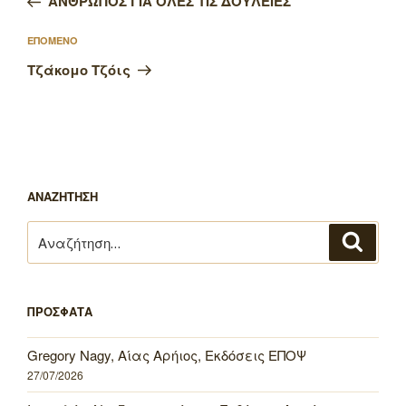
ΑΝΘΡΩΠΟΣ ΓΙΑ ΟΛΕΣ ΤΙΣ ΔΟΥΛΕΙΕΣ
Επόμενο
ΕΠΟΜΕΝΟ
άρθρο
Τζάκομο Τζόις
ΑΝΑΖΗΤΗΣΗ
Αναζήτηση
Αναζή
για:
ΠΡΟΣΦΑΤΑ
Gregory Nagy, Αίας Αρήιος, Εκδόσεις ΕΠΟΨ
27/07/2026