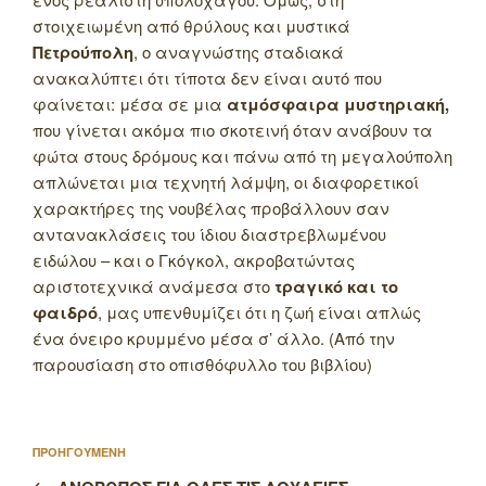
στοιχειωμένη από θρύλους και μυστικά
Πετρούπολη
, ο αναγνώστης σταδιακά
ανακαλύπτει ότι τίποτα δεν είναι αυτό που
φαίνεται: μέσα σε μια
ατμόσφαιρα μυστηριακή,
που γίνεται ακόμα πιο σκοτεινή όταν ανάβουν τα
φώτα στους δρόμους και πάνω από τη μεγαλούπολη
απλώνεται μια τεχνητή λάμψη, οι διαφορετικοί
χαρακτήρες της νουβέλας προβάλλουν σαν
αντανακλάσεις του ίδιου διαστρεβλωμένου
ειδώλου – και ο Γκόγκολ, ακροβατώντας
αριστοτεχνικά ανάμεσα στο
τραγικό και το
φαιδρό
, μας υπενθυμίζει ότι η ζωή είναι απλώς
ένα όνειρο κρυμμένο μέσα σ’ άλλο. (Από την
παρουσίαση στο οπισθόφυλλο του βιβλίου)
Πλοήγηση
Προηγούμενο
ΠΡΟΗΓΟΥΜΕΝΗ
άρθρων
άρθρο