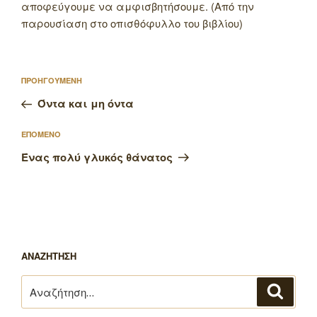
αποφεύγουμε να αμφισβητήσουμε. (Από την
παρουσίαση στο οπισθόφυλλο του βιβλίου)
Πλοήγηση
Προηγούμενο
ΠΡΟΗΓΟΥΜΕΝΗ
άρθρων
άρθρο
Όντα και μη όντα
Επόμενο
ΕΠΟΜΕΝΟ
άρθρο
Ένας πολύ γλυκός θάνατος
ΑΝΑΖΗΤΗΣΗ
Αναζήτηση
Αναζή
για: