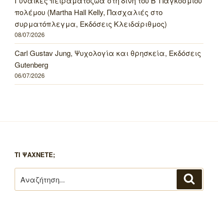
Γυναίκες πειραματόζωα στη δίνη του Β’ Παγκοσμίου
πολέμου (Martha Hall Kelly, Πασχαλιές στο
συρματόπλεγμα, Εκδόσεις Κλειδάριθμος)
08/07/2026
Carl Gustav Jung, Ψυχολογία και θρησκεία, Εκδόσεις
Gutenberg
06/07/2026
ΤΙ ΨΑΧΝΕΤΕ;
Αναζήτηση
Αναζή
για: