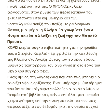
μια γάτα που δεν επιτρέπει να τη χαϊδεύουν είναι
η καθημερινότητά της. Ο ΧΡΟΝΟΣ κυλάει
αργόσυρτα, στον ρυθμό των περιστατικών που
εκτυλίσσονται στο κομμωτήριο και των
νοσταλγικών σουξέ που παίζει το ραδιόφωνο.
Ώσπου, μια μέρα,
η Κλάρα θα γνωρίσει έναν
άντρα που θα αλλάξει τη ζωή της: τον Μαρσέλ
Προυστ.
ΧΩΡΙΣ καμία συγκαταβατικότητα για την ηρωίδα
του, ο Στεφάν Καρλιέ περιγράφει την κατάδυση
της Κλάρα στο Αναζητώντας τον χαμένο χρόνο,
μυώντας ταυτόχρονα τον αναγνώστη στο έργο του
μεγάλου συγγραφέα.
Ένας ύμνος στη λογοτεχνία και στο πώς μπορεί να
ανοίξει νέους ορίζοντες. Ένα υπέροχο μυθιστόρημα
που θα πείσει σίγουρα πολλούς να ανακαλύψουν
“απρόσιτα” βιβλία και, πάνω απ’ όλα, μια ιστορία
χειραφέτησης απ’ την πραγματικότητα που μας
παρουσιάζεται ως δεδομένη και την οποία συχνά