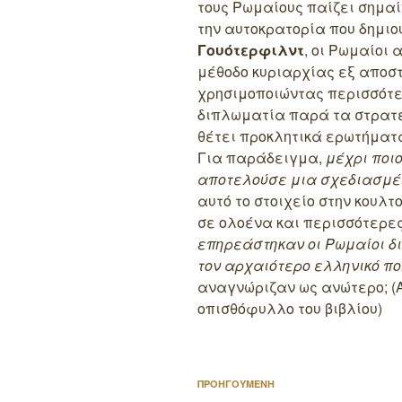
τους Ρωμαίους παίζει σημαίν
την αυτοκρατορία που δημιο
Γουότερφιλντ
, οι Ρωμαίοι
μέθοδο κυριαρχίας εξ αποσ
χρησιμοποιώντας περισσότερ
διπλωματία παρά τα στρατ
θέτει προκλητικά ερωτήματα 
Για παράδειγμα,
μέχρι ποι
αποτελούσε μια σχεδιασμέν
αυτό το στοιχείο στην κουλ
σε ολοένα και περισσότερες
επηρεάστηκαν οι Ρωμαίοι δ
τον αρχαιότερο ελληνικό πο
αναγνώριζαν ως ανώτερο; (
οπισθόφυλλο του βιβλίου)
Πλοήγηση
Προηγούμενο
ΠΡΟΗΓΟΥΜΕΝΗ