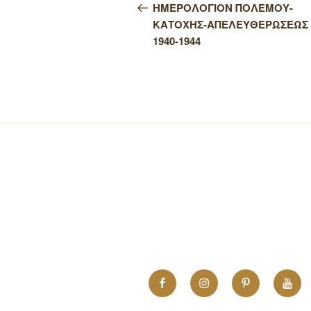
άρθρων
άρθρο
ΗΜΕΡΟΛΟΓΙΟΝ ΠΟΛΕΜΟΥ-
ΚΑΤΟΧΗΣ-ΑΠΕΛΕΥΘΕΡΩΣΕΩΣ
1940-1944
Facebook
Instagram
Pinterest
YouT