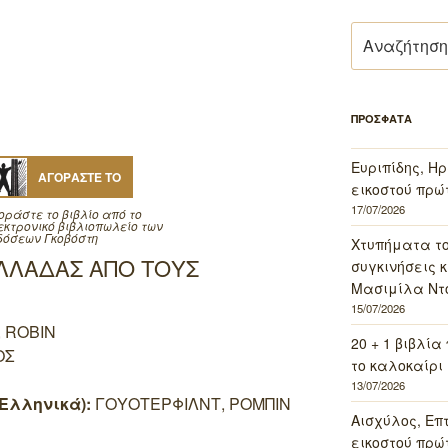
Αναζήτηση
για:
ΠΡΟΣΦΑΤΑ
Ευριπίδης, Ηρ
ΑΓΟΡΑΣΤΕ ΤΟ
εικοστού πρώ
17/07/2026
οράστε το βιβλίο από το
εκτρονικό βιβλιοπωλείο των
δόσεων Γκοβόστη
Χτυπήματα τ
ΛΛΑΔΑΣ ΑΠΟ ΤΟΥΣ
συγκινήσεις κ
Μασιμίλα Ντό
15/07/2026
 ROBIN
20 + 1 βιβλία
ΟΣ
το καλοκαίρι 
13/07/2026
Ελληνικά):
ΓΟΥΟΤΕΡΦΙΛΝΤ, ΡΟΜΠΙΝ
Αισχύλος, Επ
εικοστού πρώ