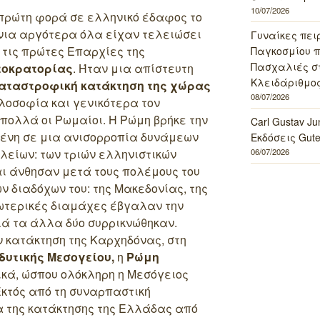
10/07/2026
πρώτη φορά σε ελληνικό έδαφος το
όνια αργότερα όλα είχαν τελειώσει
Γυναίκες πει
 τις πρώτες Επαρχίες της
Παγκοσμίου πο
Πασχαλιές σ
τοκρατορίας
. Ήταν μια απίστευτη
Κλειδάριθμος
αταστροφική κατάκτηση της χώρας
08/07/2026
ιλοσοφία και γενικότερα τον
 πολλά οι Ρωμαίοι.
Η Ρώμη βρήκε την
Carl Gustav J
ένη σε μια ανισορροπία δυνάμεων
Εκδόσεις Gut
λείων: των τριών ελληνιστικών
06/07/2026
ι άνθησαν μετά τους πολέμους του
 διαδόχων του: της Μακεδονίας, της
σωτερικές διαμάχες έβγαλαν την
λά τα άλλα δύο συρρικνώθηκαν.
ν κατάκτηση της Καρχηδόνας, στη
δυτικής Μεσογείου,
η
Ρώμη
ικά, ώσπου ολόκληρη η Μεσόγειος
Εκτός από τη συναρπαστική
ία της κατάκτησης της Ελλάδας από