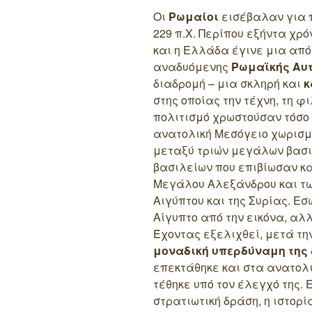
Οι
Ρωμαίοι
εισέβαλαν για 
229 π.Χ. Περίπου εξήντα χρ
και η Ελλάδα έγινε μια από
αναδυόμενης
Ρωμαϊκής Αυ
διαδρομή – μια σκληρή και
κ
στης οποίας την τέχνη, τη φ
πολιτισμό χρωστούσαν τόσο
ανατολική Μεσόγειο χωρισμ
μεταξύ τριών μεγάλων βασι
βασιλείων που επιβίωσαν κα
Μεγάλου Αλεξάνδρου και των
Αιγύπτου και της Συρίας. Ε
Αίγυπτο από την εικόνα, αλ
Έχοντας εξελιχθεί, μετά τη
μοναδική υπερδύναμη της 
επεκτάθηκε και στα ανατολ
τέθηκε υπό τον έλεγχό της. 
στρατιωτική δράση, η ιστορ