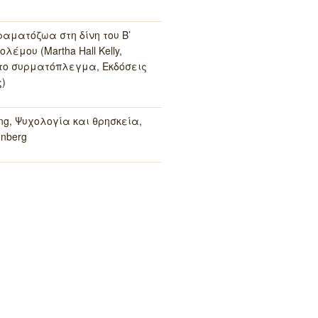
ραματόζωα στη δίνη του Β’
λέμου (Martha Hall Kelly,
το συρματόπλεγμα, Εκδόσεις
)
ung, Ψυχολογία και θρησκεία,
enberg