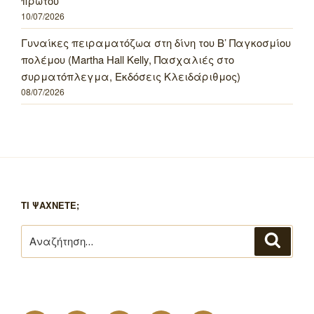
πρώτου
10/07/2026
Γυναίκες πειραματόζωα στη δίνη του Β’ Παγκοσμίου
πολέμου (Martha Hall Kelly, Πασχαλιές στο
συρματόπλεγμα, Εκδόσεις Κλειδάριθμος)
08/07/2026
ΤΙ ΨΑΧΝΕΤΕ;
Αναζήτηση
Αναζή
για: