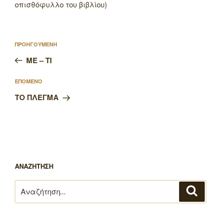
οπισθόφυλλο του βιβλίου)
Πλοήγηση
Προηγούμενο
ΠΡΟΗΓΟΥΜΕΝΗ
άρθρων
άρθρο
ΜΕ – ΤΙ
Επόμενο
ΕΠΟΜΕΝΟ
άρθρο
ΤΟ ΠΛΕΓΜΑ
ΑΝΑΖΗΤΗΣΗ
Αναζήτηση
Αναζή
για: