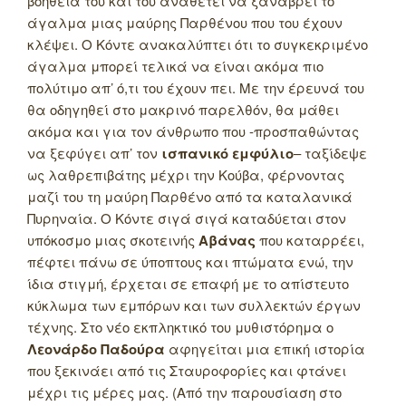
βοήθειά του και του αναθέτει να ξαναβρεί το
άγαλμα μιας μαύρης Παρθένου που του έχουν
κλέψει.
Ο Κόντε ανακαλύπτει ότι το συγκεκριμένο
άγαλμα μπορεί τελικά να είναι ακόμα πιο
πολύτιμο απ’ ό,τι του έχουν πει. Με την έρευνά του
θα οδηγηθεί στο μακρινό παρελθόν, θα μάθει
ακόμα και για τον άνθρωπο που -προσπαθώντας
να ξεφύγει απ’ τον
ισπανικό εμφύλιο
– ταξίδεψε
ως λαθρεπιβάτης μέχρι την Κούβα, φέρνοντας
μαζί του τη μαύρη Παρθένο από τα καταλανικά
Πυρηναία. Ο Κόντε σιγά σιγά καταδύεται στον
υπόκοσμο μιας σκοτεινής
Αβάνας
που καταρρέει,
πέφτει πάνω σε ύποπτους και πτώματα ενώ, την
ίδια στιγμή, έρχεται σε επαφή με το απίστευτο
κύκλωμα των εμπόρων και των συλλεκτών έργων
τέχνης. Στο νέο εκπληκτικό του μυθιστόρημα ο
Λεονάρδο Παδούρα
αφηγείται μια επική ιστορία
που ξεκινάει από τις Σταυροφορίες και φτάνει
μέχρι τις μέρες μας. (Από την παρουσίαση στο