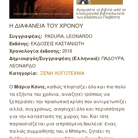
Αγοράστε το βιβλίο από το
ηλεκτρονικό βιβλιοπωλείο
των Εκδόσεων Γκοβόστη
Η ΔΙΑΦΑΝΕΙΑ ΤΟΥ ΧΡΟΝΟΥ
Συγγραφέας:
PADURA, LEONARDO
Εκδότης:
ΕΚΔΟΣΕΙΣ ΚΑΣΤΑΝΙΩΤΗ
Χρονολογία έκδοσης:
2018
Δημιουργός/Συγγραφέας (Ελληνικά):
ΠΑΔΟΥΡΑ,
ΛΕΟΝΑΡΔΟ
Κατηγορία:
ΞΕΝΗ ΛΟΓΟΤΕΧΝΙΑ
Ο
Μάριο Κόντε,
καθώς πλησιάζει όλο και πιο πολύ
τα εξήντα του χρόνια, αναζητεί τρόπους να
ξεπεράσει την προσωπική κρίση που αντιμετωπίζει
αλλά, συγχρόνως, ανησυχεί όλο και περισσότερο
για την κατάσταση της χώρας του. Και τότε
παρουσιάζεται μια απρόσμενη δουλειά: ένας
παλιός συμμαθητής του, ο Μπόμπι, ζητάει τη