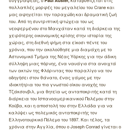
συγγραφέας, ο
Paul Auster,
καταβυθίζεται στις
πολλαπλές μορφές του μεγαλείου του Crane και
μας αφηγείται την ταραχώδη και δραματική ζωή
του.
Από τη συντριπτική φτώχεια του ως
νεοφερμένου στο Μανχάταν κατά τη διάρκεια της
χειρότερης οικονομικής κρίσης στην ιστορία της
χώρας, στη διεθνή φήμη στα είκοσι πέντε του
χρόνια, που την ακολούθησε μια διαμάχη με το
Αστυνομικό Τμήμα της Νέας Υόρκης για την άδικη
σύλληψη μιας πόρνης, ένα ναυάγιο στα ανοιχτά
των ακτών της Φλόριντας που παραλίγο να τον
οδηγήσει στον θάνατο, ένας γάμος με την
ιδιοκτήτρια του πιο γνωστού οίκου ανοχής του
Τζάκσονβιλ, μια θητεία ως ανταποκριτής κατά τη
διάρκεια του Ισπανοαμερικανικού Πολέμου στην
Κούβα, και η αποστολή του στην Ελλάδα για να
καλύψει ως πολεμικός ανταποκριτής τον
Ελληνοτουρκικό Πόλεμο του 1897. Και τέλος, τα
χρόνια στην Αγγλία, όπου ο Joseph Conrad γίνεται ο