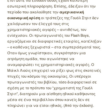
έτσι ώστε να ευνοούν όσους έχουν καλύτερη
εσωτερική πληροφόρηση. Επίσης, έδειξαν ότι την
περίοδο που ακολούθησε την
αμερικανική
οικονομική κρίση
οι τράπεζες της Γουόλ Στριτ δεν
χαλάρωσαν τον έλεγχό τους στις
χρηματιστηριακές αγορές – αντιθέτως, τον
ενίσχυσαν.
Οι πρωταγωνιστές του Flash Boys,
εργαζόμενοι σε διαφορετικές εταιρίες, κατέληξαν
– ο καθένας ξεχωριστά – στα συμπεράσματά τους.
Όταν όμως γνωρίστηκαν, συγκρότησαν μια
ατρόμητη ομάδα, που αγωνίστηκε να
αναμορφώσει τις χρηματιστηριακές αγορές. Ο
Μάικλ Λιούις επιχειρεί να ρίξει φως στις σκοτεινές
πτυχές του κόσμου της οικονομίας. Οι υπέροχοι
πρωταγωνιστές του βιβλίου, τόσο διαφορετικοί σε
σχέση με το πρότυπο του “χρηματιστή της Γουόλ
Στριτ”, διατηρούν μια αίσθηση ηθικού καθήκοντος
μέσα σε ένα περιβάλλον όπου κανείς δεν σε
πληρώνει για να είσαι ηθικός. (Από την έκδοση).