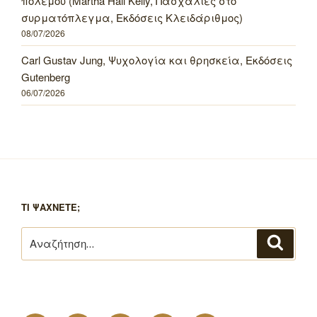
πολέμου (Martha Hall Kelly, Πασχαλιές στο
συρματόπλεγμα, Εκδόσεις Κλειδάριθμος)
08/07/2026
Carl Gustav Jung, Ψυχολογία και θρησκεία, Εκδόσεις
Gutenberg
06/07/2026
ΤΙ ΨΑΧΝΕΤΕ;
Αναζήτηση
Αναζή
για: