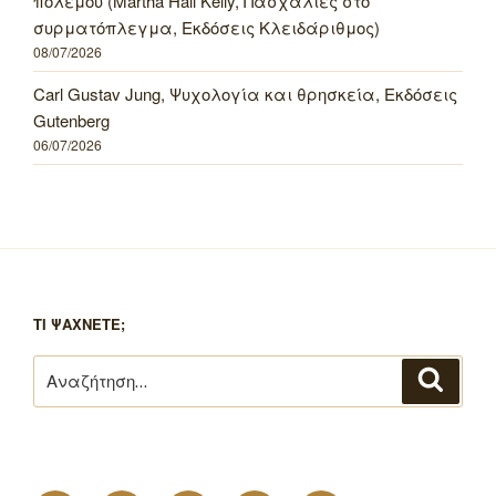
πολέμου (Martha Hall Kelly, Πασχαλιές στο
συρματόπλεγμα, Εκδόσεις Κλειδάριθμος)
08/07/2026
Carl Gustav Jung, Ψυχολογία και θρησκεία, Εκδόσεις
Gutenberg
06/07/2026
ΤΙ ΨΑΧΝΕΤΕ;
Αναζήτηση
Αναζή
για: