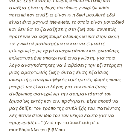
να με ξεγελάσεις. Γνωρίζω πόσο ποταπή και
ανάξια είναι η ψυχή σου όπως γνωρίζω πόσο
ποταπή και ανάξια είναι κι η δική μου.
Αυτό εδώ
είναι ένα μαγικό tete-a-tete, το οποίο είναι μοναδικό
και δεν θα το ξαναζήσεις στη ζωή σου· συνεπώς
προτείνω να αφήσουμε ολοκληρωτικά στην άκρη
τα γνωστά μασκαρέματα και να είμαστε
ειλικρινείς: με οργή αναρωτιόσουν και ρωτούσες,
εκλεπτυσμένε υποκριτικέ αναγνώστη, για ποιο
λόγο αναγκάστηκες να διαβάσεις την εξιστόρηση
μιας αμαρτωλής ζωής· όντας ένας εξαίσιος
υποκριτής, αναρωτήθηκες αμέτρητες φορές ποιος
μπορεί να είναι ο λόγος για τον οποίο ένας
άνθρωπος φανερώνει την ασημαντότητά του
δημοσίως εκτός και αν, πράγματι, είχε σκοπό να
μας δείξει τον τρόπο της ανέλιξής του, πατώντας
λες πάνω στον ίδιο του τον νεκρό εαυτό για να
προχωρήσει…”
(Από την παρουσίαση στο
οπισθόφυλλο του βιβλίου)