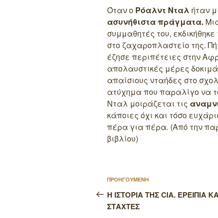
Όταν ο
Ρόαλντ Νταλ
ήταν μ
ασυνήθιστα πράγματα.
Μια
συμμαθητές του, εκδικήθηκε
στο ζαχαροπλαστείο της. Πή
έζησε περιπέτειες στην Αφ
απολαυστικές μέρες δοκιμά
απαίσιους νταήδες στο σχολε
ατύχημα που παραλίγο να το
Νταλ μοιράζεται τις
αναμν
κάποιες όχι και τόσο ευχάρι
πέρα για πέρα. (Από την πα
βιβλίου)
Πλοήγηση
Προηγούμενο
ΠΡΟΗΓΟΥΜΕΝΗ
άρθρων
άρθρο
Η ΙΣΤΟΡΙΑ ΤΗΣ CIA. ΕΡΕΙΠΙΑ ΚΑ
ΣΤΑΧΤΕΣ