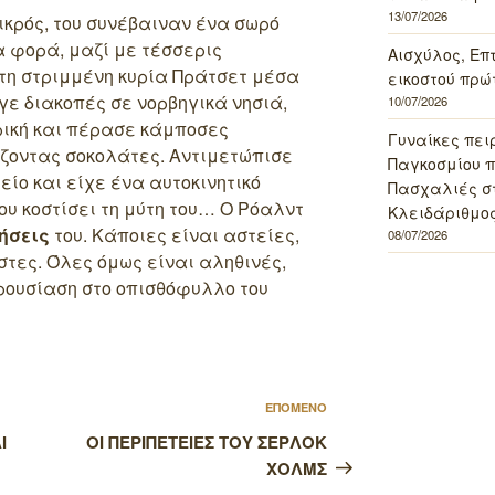
13/07/2026
ικρός, του συνέβαιναν ένα σωρό
 φορά, μαζί με τέσσερις
Αισχύλος, Επ
 τη στριμμένη κυρία Πράτσετ μέσα
εικοστού πρώ
γε διακοπές σε νορβηγικά νησιά,
10/07/2026
ρική και πέρασε κάμποσες
Γυναίκες πει
ζοντας σοκολάτες.
Αντιμετώπισε
Παγκοσμίου πο
ίο και είχε ένα αυτοκινητικό
Πασχαλιές σ
υ κοστίσει τη μύτη του… Ο Ρόαλντ
Κλειδάριθμος
ήσεις
του. Κάποιες είναι αστείες,
08/07/2026
στες. Όλες όμως είναι αληθινές,
ρουσίαση στο οπισθόφυλλο του
Επόμενο
ΕΠΟΜΕΝΟ
άρθρο
Ι
ΟΙ ΠΕΡΙΠΕΤΕΙΕΣ ΤΟΥ ΣΕΡΛΟΚ
ΧΟΛΜΣ