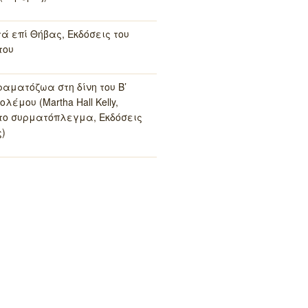
τά επί Θήβας, Εκδόσεις του
του
ραματόζωα στη δίνη του Β’
λέμου (Martha Hall Kelly,
το συρματόπλεγμα, Εκδόσεις
)