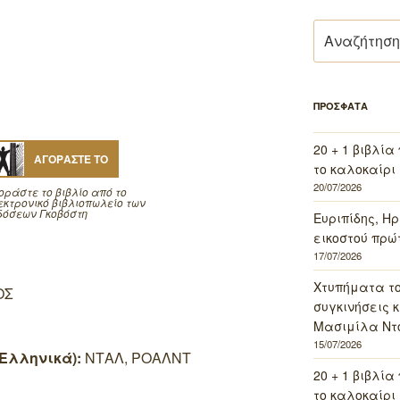
Αναζήτηση
για:
ΠΡΟΣΦΑΤΑ
20 + 1 βιβλία
ΑΓΟΡΑΣΤΕ ΤΟ
το καλοκαίρι 
20/07/2026
οράστε το βιβλίο από το
εκτρονικό βιβλιοπωλείο των
δόσεων Γκοβόστη
Ευριπίδης, Ηρ
εικοστού πρώ
17/07/2026
D
Χτυπήματα τ
ΟΣ
συγκινήσεις κ
Μασιμίλα Ντό
15/07/2026
Ελληνικά):
ΝΤΑΛ, ΡΟΑΛΝΤ
20 + 1 βιβλία
το καλοκαίρι 