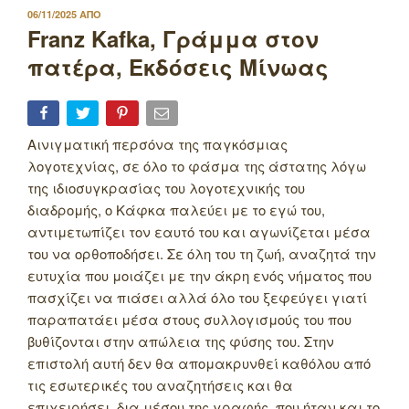
ΔΗΜΟΣΙΕΥΤΗΚΕ
06/11/2025
ΑΠΟ
ΣΤΙΣ
Franz Kafka, Γράμμα στον
πατέρα, Εκδόσεις Μίνωας
Αινιγματική περσόνα της παγκόσμιας
λογοτεχνίας, σε όλο το φάσμα της άστατης λόγω
της ιδιοσυγκρασίας του λογοτεχνικής του
διαδρομής, ο Κάφκα παλεύει με το εγώ του,
αντιμετωπίζει τον εαυτό του και αγωνίζεται μέσα
του να ορθοποδήσει. Σε όλη του τη ζωή, αναζητά την
ευτυχία που μοιάζει με την άκρη ενός νήματος που
πασχίζει να πιάσει αλλά όλο του ξεφεύγει γιατί
παραπατάει μέσα στους συλλογισμούς του που
βυθίζονται στην απώλεια της φύσης του. Στην
επιστολή αυτή δεν θα απομακρυνθεί καθόλου από
τις εσωτερικές του αναζητήσεις και θα
επιχειρήσει, δια μέσου της γραφής, που ήταν και το