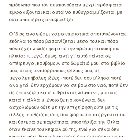
πρόσωπα που τον συμπονούσαν μέχρι πρόσφατα
εμφανίζονται και αυτά να ευθυγραμμίζονται με
όσα ο πατέρας αποφασίζει.
Ο ίδιος αναφέρει χαρακτηριστικά αποτυπώνοντας
έκδηλα το πόσο βασανίζεται μέσα του και πόσο
πόνο έχει νιώσει ήδη από την πρώιμη παιδική του
ηλικία: «…εγώ, όμως, αντί γι’ αυτό πάντα σε
απέφευγα, κρυβόμουν στο δωμάτιό μου, στα βιβλία
μου, στους ανισόρροπους φίλους μου, σε
μεγαλεπήβολες ιδέες · ποτέ δεν σου μίλησα ποτέ
ανοιχτά, δεν ερχόμουν να σε βρω στο ναό, ποτέ δεν
σε επισκέφτηκα στο Φράντσενσμπαντ, μα ούτε
κατά τ’ άλλα μ’ ένοιαζε η οικογένεια, δεν
ασχολιόμουν ούτε με την επιχείρηση ούτε με τις
άλλες υποθέσεις σου, σου φόρτωσα το εργοστάσιο
και ύστερα σε παράτησα, υποστήριζα την Ότλα
όταν έκανε του κεφαλιού της, ενώ για σένα δεν
κουνάω ούτε δαχτυλάκι (ούτε ένα εισιτήριο για το