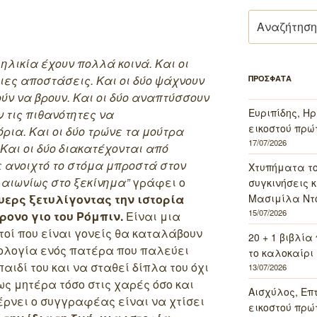
Αναζήτηση
για:
 ηλικία έχουν πολλά κοινά. Και οι
τιες αποστάσεις. Και οι δύο ψάχνουν
ΠΡΟΣΦΑΤΑ
ύν να βρουν. Και οι δύο αναπτύσσουν
Ευριπίδης, Ηρ
 τις πιθανότητες να
εικοστού πρώ
ια. Και οι δύο τρώνε τα μούτρα
17/07/2026
 Και οι δύο διακατέχονται από
με ανοιχτό το στόμα μπροστά στον
Χτυπήματα τ
ι αιωνίως στο ξεκίνημα”
γράφει ο
συγκινήσεις κ
Μασιμίλα Ντό
υερς ξετυλίγοντας την ιστορία
15/07/2026
ρονο γιο του Ρόμπιν.
Είναι μια
τοί που είναι γονείς θα καταλάβουν
20 + 1 βιβλία
ολογία ενός πατέρα που παλεύει
το καλοκαίρι 
αιδί του και να σταθεί δίπλα του όχι
13/07/2026
ς μητέρα τόσο στις χαρές όσο και
Αισχύλος, Επ
έρνει ο συγγραφέας είναι να χτίσει
εικοστού πρώ