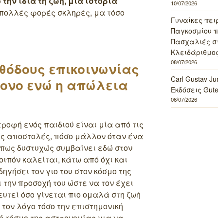
την ίδια τη ζωή, μια ιστορία
10/07/2026
πολλές φορές σκληρές, μα τόσο
Γυναίκες πει
Παγκοσμίου πο
Πασχαλιές σ
Κλειδάριθμος
08/07/2026
θόδους επικοινωνίας
Carl Gustav J
ρονο ενώ η απώλεια
Εκδόσεις Gut
06/07/2026
ροφή ενός παιδιού είναι μία από τις
ες αποστολές, πόσο μάλλον όταν ένα
 όπως δυστυχώς συμβαίνει εδώ στον
οιπόν καλείται, κάτω από όχι και
δηγήσει τον γιο του στον κόσμο της
 την προσοχή του ώστε να τον έχει
ευτεί όσο γίνεται πιο ομαλά στη ζωή
 τον λόγο τόσο την επιστημονική
ό κόσμο της αστρονομίας για να