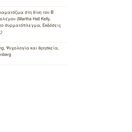
ραματόζωα στη δίνη του Β’
λέμου (Martha Hall Kelly,
το συρματόπλεγμα, Εκδόσεις
)
ung, Ψυχολογία και θρησκεία,
enberg