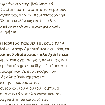
ε φλέγοντα περιβαλλοντικά
 ύψιστη προτεραιότητα το θέμα των
χύοντας όλο και περισσότερο την
βλέπει κινδύνους εκεί που δεν
 απέναντι στους πραγματικούς
ν υφήλιο.
τ Πάουερς
παίρνει εμμέσως πλην
αίνουν στην Αμερική και όχι μόνο,
το
αι πολυδιάστατο, πολυσχιδές και
ρημα που έχει σαφείς πολιτικές και
α μυθιστόρημα που θίγει ζητήματα σε
αρακμή και σε έναν κόσμο που
 δεν ληφθούν άμεσα και
ια την προστασία του
ντορ και του γιου του Ρόμπιν, ο
ει ανοιχτά για όλα αυτά που τον
ναγνώστη του κοινωνό των
μας προβληματίσει με τον λόγο του.