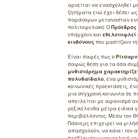
αρνείται να ενασχοληθεί μ
ζητήματα ενώ έχει θέσει ως
παράνομων μεταναστών ενισ
πολιτοφυλακή. Ο
Πρόεδρος
υπάρχουν και
εθελοτυφλεί
κινδύνους
που μαστίζουν τη
Είναι σαφές πως ο
Ρίτσαρν
σαφώς θέση για τα όσα συμβ
μυθιστόρημα χαρακτηρίζετ
πολυδαίδαλο
, ένα μυθιστό
κοινωνικές προεκτάσεις, έν
μια σύγχρονη κοινωνία σε π
απειλείται με αφανισμό αν
ρηξικέλευθα μέτρα ειδικά γ
περιβάλλοντος. Μέσω του Θίο
Πάουερς επιχειρεί να μιλήσ
απασχολούν, να κάνει τον α
προβλημάτων και τελικά να 