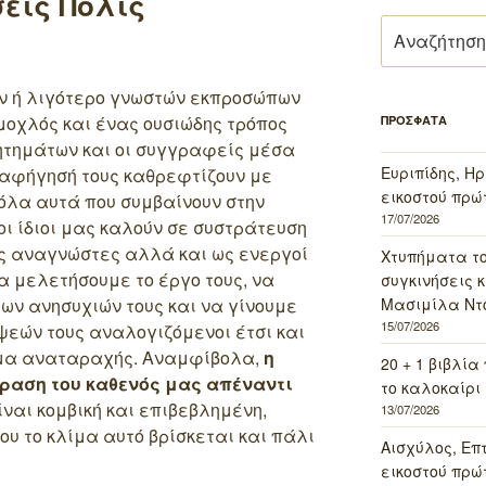
εις Πόλις
Αναζήτηση
για:
ν ή λιγότερο γνωστών εκπροσώπων
μοχλός και ένας ουσιώδης τρόπος
ΠΡΟΣΦΑΤΑ
ζητημάτων και οι συγγραφείς μέσα
Ευριπίδης, Ηρ
 αφήγησή τους καθρεφτίζουν με
εικοστού πρώ
όλα αυτά που συμβαίνουν στην
17/07/2026
οι ίδιοι μας καλούν σε συστράτευση
ως αναγνώστες αλλά και ως ενεργοί
Χτυπήματα τ
α μελετήσουμε το έργο τους, να
συγκινήσεις κ
Μασιμίλα Ντό
ων ανησυχιών τους και να γίνουμε
15/07/2026
έψεών τους αναλογιζόμενοι έτσι και
λίμα αναταραχής. Αναμφίβολα,
η
20 + 1 βιβλία
δραση του καθενός μας απέναντι
το καλοκαίρι 
ναι κομβική και επιβεβλημένη,
13/07/2026
ου το κλίμα αυτό βρίσκεται και πάλι
Αισχύλος, Επ
εικοστού πρώ