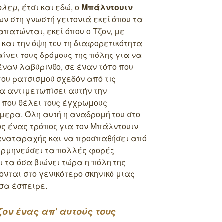
ρλεμ,
έτσι και εδώ, ο
Μπάλντουιν
ων στη γνωστή γειτονιά εκεί όπου τα
πατώνται, εκεί όπου ο Τζον, με
και την όψη του τη διαφορετικότητα
ίνει τους δρόμους της πόλης για να
έναν λαβύρινθο, σε έναν τόπο που
του ρατσισμού σχεδόν από τις
να αντιμετωπίσει αυτήν την
 που θέλει τους έγχρωμους
μερα. Όλη αυτή η αναδρομή του στο
ς ένας τρόπος για τον Μπάλντουιν
 αναταραχής και να προσπαθήσει από
α ερμηνεύσει τα πολλές φορές
 τα όσα βιώνει τώρα η πόλη της
νται στο γενικότερο σκηνικό μιας
σα έσπειρε.
ζον ένας απ’ αυτούς τους