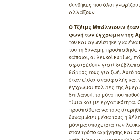
συνθήκες που όλοι γνωρίζου
αλλάξουν.
Ο Τζέιμς Μπάλντουιν ήταν
φωνή των έγχρωμων της Α
του και αγωνίστηκε για ένα
του τη δύναμη, προσπάθησε 
κάποιοι, οι λευκοί κυρίως, 
αφαιρέσουν γιατί διέβλεπαν 
θάρρος τους για ζωή. Αυτό τ
όταν είσαι ανασφαλής και ν
έγχρωμοι πολίτες της Αμερι
διπλανού, το μόνο που ποθού
τίμια και με εργατικότητα. 
προσπάθεια να τους στερηθε
δυναμώσει μέσα τους η θέλη
μόνιμα υποχείρια των λευκώ
στον τρόπο αφήγησης και συ
καθηλώνει με την προσήλωσ