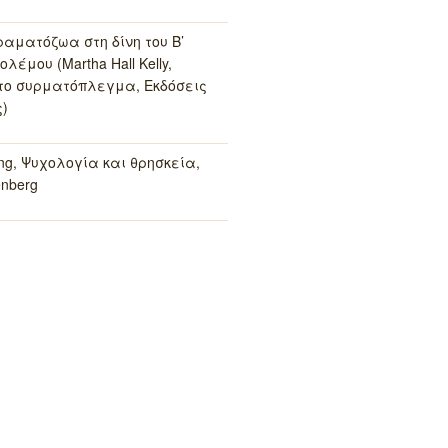
ραματόζωα στη δίνη του Β’
λέμου (Martha Hall Kelly,
το συρματόπλεγμα, Εκδόσεις
)
ung, Ψυχολογία και θρησκεία,
enberg