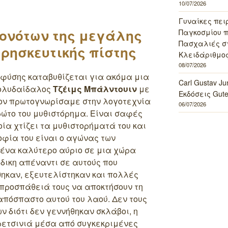
10/07/2026
Γυναίκες πει
γονότων της μεγάλης
Παγκοσμίου πο
Πασχαλιές σ
θρησκευτικής πίστης
Κλειδάριθμος
08/07/2026
 φύσης καταβυθίζεται για ακόμα μια
Carl Gustav J
ολυδαίδαλος
Τζέιμς Μπάλντουιν
με
Εκδόσεις Gut
τον πρωτογνωρίσαμε στην λογοτεχνία
06/07/2026
πρώτο του μυθιστόρημα. Είναι σαφές
ία χτίζει τα μυθιστορήματά του και
φία του είναι ο αγώνας των
 ένα καλύτερο αύριο σε μια χώρα
δικη απέναντι σε αυτούς που
ηκαν, εξευτελίστηκαν και πολλές
προσπάθειά τους να αποκτήσουν τη
απόσπαστο αυτού του λαού. Δεν τους
ν διότι δεν γεννήθηκαν σκλάβοι, η
 ρετσινιά μέσα από συγκεκριμένες