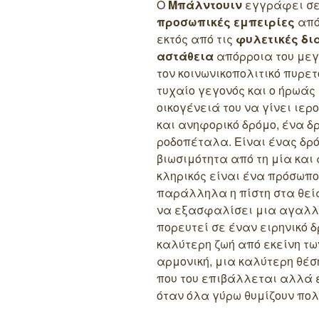
Ο
Μπάλντουιν
εγγράφει σε
προσωπικές εμπειρίες
από
εκτός από τις
φυλετικές δια
αστάθεια
απόρροια του μεγ
τον κοινωνικοπολιτικό πυρετ
τυχαίο γεγονός και ο ήρωάς 
οικογένειά του να γίνει ιε
και ανηφορικό δρόμο, ένα δ
ροδοπέταλα. Είναι ένας δρό
βιωσιμότητα από τη μία και
κληρικός είναι ένα πρόσωπο
παράλληλα η πίστη στα θεί
να εξασφαλίσει μια αγαλλί
πορευτεί σε έναν ειρηνικό δ
καλύτερη ζωή από εκείνη των
αρμονική, μια καλύτερη θέση
που του επιβάλλεται αλλά 
όταν όλα γύρω θυμίζουν πολ