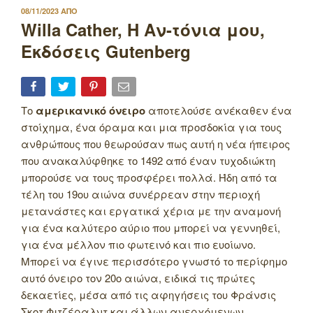
ΔΗΜΟΣΙΕΥΤΗΚΕ
08/11/2023
ΑΠΟ
ΣΤΙΣ
Willa Cather, Η Αν-τόνια μου,
Εκδόσεις Gutenberg
Το
αμερικανικό όνειρο
αποτελούσε ανέκαθεν ένα
στοίχημα, ένα όραμα και μια προσδοκία για τους
ανθρώπους που θεωρούσαν πως αυτή η νέα ήπειρος
που ανακαλύφθηκε το 1492 από έναν τυχοδιώκτη
μπορούσε να τους προσφέρει πολλά. Ήδη από τα
τέλη του 19ου αιώνα συνέρρεαν στην περιοχή
μετανάστες και εργατικά χέρια με την αναμονή
για ένα καλύτερο αύριο που μπορεί να γεννηθεί,
για ένα μέλλον πιο φωτεινό και πιο ευοίωνο.
Μπορεί να έγινε περισσότερο γνωστό το περίφημο
αυτό όνειρο τον 20ο αιώνα, ειδικά τις πρώτες
δεκαετίες, μέσα από τις αφηγήσεις του Φράνσις
Σκοτ Φιτζέραλντ και άλλων ανερχόμενων