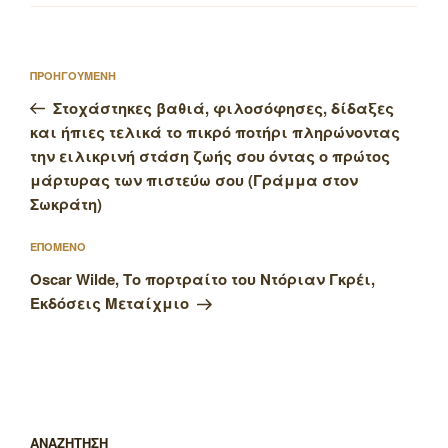
Πλοήγηση
Προηγούμενο
ΠΡΟΗΓΟΥΜΕΝΗ
άρθρων
άρθρο
Στοχάστηκες βαθιά, φιλοσόφησες, δίδαξες
και ήπιες τελικά το πικρό ποτήρι πληρώνοντας
την ειλικρινή στάση ζωής σου όντας ο πρώτος
μάρτυρας των πιστεύω σου (Γράμμα στον
Σωκράτη)
Επόμενο
ΕΠΟΜΕΝΟ
άρθρο
Oscar Wilde, Το πορτραίτο του Ντόριαν Γκρέι,
Εκδόσεις Μεταίχμιο
ΑΝΑΖΗΤΗΣΗ