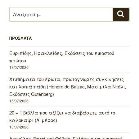
Αναζήτηση
Αναζή
για:
ΠΡΟΣΦΑΤΑ
Ευριπίδης, Ηρακλείδες, Εκδόσεις του εικοστού
πρώτου
17/07/2026
Χτυπήματα του έρωτα, πρωτόγνωρες συγκινήσεις
και λοιπά πάθη (Honore de Balzac, Μασιμίλα Ντόνι,
Εκδόσεις Gutenberg)
15/07/2026
20 + 1 βιβλία που αξίζει να διαβάσετε αυτό το
καλοκαίρι (Α’ μέρος)
13/07/2026
Αισχύλος, Επτά επί Θήβας, Εκδόσεις του εικοστού