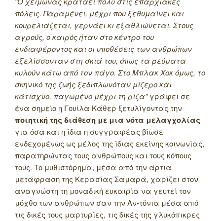
“Ο χειμώνας κρατάει πολύ στις επαρχιακές
πόλεις. Παραμένει, μέχρι που ξεθυμαίνει και
κουρελιάζεται, γερνάει κι εξαθλιώνεται. Στους
αγρούς, ο καιρός ήταν στο κέντρο του
ενδιαφέροντος και οι υποθέσεις των ανθρώπων
εξελίσσονταν στη σκιά του, όπως τα ρεύματα
κυλούν κάτω από τον πάγο. Στο Μπλακ Χοκ όμως, το
σκηνικό της ζωής ξεδιπλωνόταν μίζερο και
κάτισχνο, παγωμένο μέχρι τη ρίζα”
γράφει σε
ένα σημείο η Γουίλα Κάθερ ξετυλίγοντας την
ποιητική της διάθεση με μια νότα μελαγχολίας
για όσα και η ίδια η συγγραφέας βίωσε
ενδεχομένως ως μέλος της ίδιας εκείνης κοινωνίας,
παρατηρώντας τους ανθρώπους και τους κόπους
τους. Το μυθιστόρημα, μέσα από την άρτια
μετάφραση της Κερασίας Σαμαρά, χαρίζει στον
αναγνώστη τη μοναδική ευκαιρία να γευτεί τον
μόχθο των ανθρώπων σαν την Αν-τόνια μέσα από
τις δικές τους μαρτυρίες, τις δικές της γλυκόπικρες