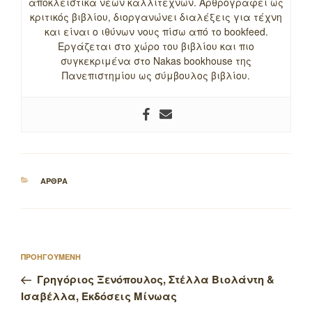
αποκλειστικά νέων καλλιτεχνών. Αρθρογραφεί ως
κριτικός βιβλίου, διοργανώνει διαλέξεις για τέχνη
και είναι ο ιθύνων νους πίσω από το bookfeed.
Εργάζεται στο χώρο του βιβλίου και πιο
συγκεκριμένα στο Nakas bookhouse της
Πανεπιστημίου ως σύμβουλος βιβλίου.
ΚΑΤΗΓΟΡΙΕΣ
ΑΡΘΡΑ
Πλοήγηση
Προηγούμενο
ΠΡΟΗΓΟΥΜΕΝΗ
άρθρων
άρθρο
Γρηγόριος Ξενόπουλος, Στέλλα Βιολάντη &
Ισαβέλλα, Εκδόσεις Μίνωας