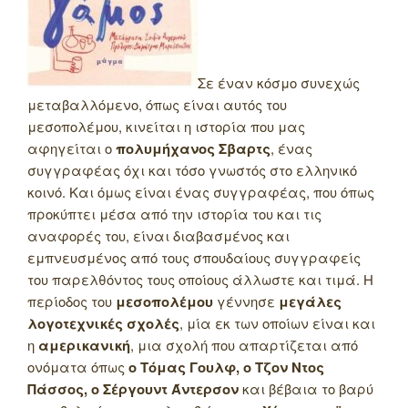
Σε έναν κόσμο συνεχώς
μεταβαλλόμενο, όπως είναι αυτός του
μεσοπολέμου, κινείται η ιστορία που μας
αφηγείται ο
πολυμήχανος Σβαρτς
, ένας
συγγραφέας όχι και τόσο γνωστός στο ελληνικό
κοινό. Και όμως είναι ένας συγγραφέας, που όπως
προκύπτει μέσα από την ιστορία του και τις
αναφορές του, είναι διαβασμένος και
εμπνευσμένος από τους σπουδαίους συγγραφείς
του παρελθόντος τους οποίους άλλωστε και τιμά. Η
περίοδος του
μεσοπολέμου
γέννησε
μεγάλες
λογοτεχνικές σχολές
, μία εκ των οποίων είναι και
η
αμερικανική
, μια σχολή που απαρτίζεται από
ονόματα όπως
ο Τόμας Γουλφ, ο Τζον Ντος
Πάσσος, ο Σέργουντ Άντερσον
και βέβαια το βαρύ