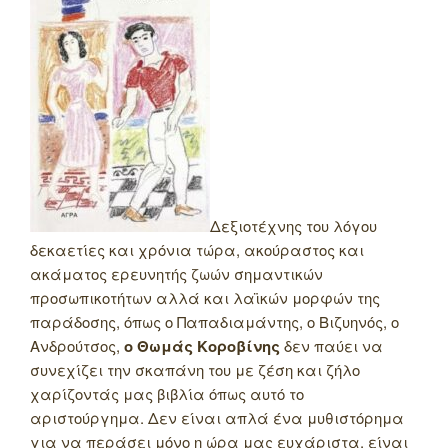
Δεξιοτέχνης του λόγου
δεκαετίες και χρόνια τώρα, ακούραστος και
ακάματος ερευνητής ζωών σημαντικών
προσωπικοτήτων αλλά και λαϊκών μορφών της
παράδοσης, όπως ο Παπαδιαμάντης, ο Βιζυηνός, ο
Ανδρούτσος,
ο Θωμάς Κοροβίνης
δεν παύει να
συνεχίζει την σκαπάνη του με ζέση και ζήλο
χαρίζοντάς μας βιβλία όπως αυτό το
αριστούργημα. Δεν είναι απλά ένα μυθιστόρημα
για να περάσει μόνο η ώρα μας ευχάριστα, είναι