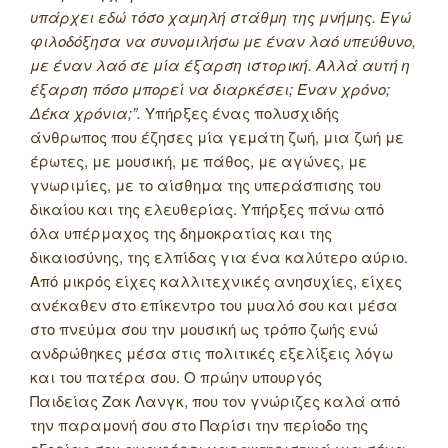
υπάρχει εδώ τόσο χαμηλή στάθμη της μνήμης. Εγώ
φιλοδόξησα να συνομιλήσω με έναν λαό υπεύθυνο,
με έναν λαό σε μία έξαρση ιστορική. Αλλά αυτή η
έξαρση πόσο μπορεί να διαρκέσει; Έναν χρόνο;
Δέκα χρόνια;”.
Υπήρξες ένας πολυσχιδής
άνθρωπος που έζησες μία γεμάτη ζωή, μια ζωή με
έρωτες, με μουσική, με πάθος, με αγώνες, με
γνωριμίες, με το αίσθημα της υπεράσπισης του
δικαίου και της ελευθερίας. Υπήρξες πάνω από
όλα υπέρμαχος της δημοκρατίας και της
δικαιοσύνης, της ελπίδας για ένα καλύτερο αύριο.
Από μικρός είχες καλλιτεχνικές ανησυχίες, είχες
ανέκαθεν στο επίκεντρο του μυαλό σου και μέσα
στο πνεύμα σου την μουσική ως τρόπο ζωής ενώ
ανδρώθηκες μέσα στις πολιτικές εξελίξεις λόγω
και του πατέρα σου. Ο πρώην υπουργός
Παιδείας Ζακ Λανγκ, που τον γνώριζες καλά από
την παραμονή σου στο Παρίσι την περίοδο της