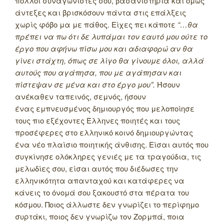
πολλοί συναγωνιστές σου, βασανιστήρια και όμως
άντεξες και βρισκόσουν πάντα στις επάλξεις
χωρίς φόβο μα με πάθος. Είχες πει κάποτε
“…θα
πρέπει να πω ότι δε λυπάμαι τον εαυτό μου ούτε το
έργο που αφήνω πίσω μου και αδιαφορώ αν θα
γίνει στάχτη, όπως σε λίγο θα γίνουμε όλοι, αλλά
αυτούς που αγάπησα, που με αγάπησαν και
πίστεψαν σε μένα και στο έργο μου”.
Ήσουν
ανέκαθεν ταπεινός, σεμνός, ήσουν
ένας εμπνευσμένος δημιουργός που μελοποίησε
τους πιο εξέχοντες Έλληνες ποιητές και τους
προσέφερες στο ελληνικό κοινό δημιουργώντας
ένα νέο πλαίσιο ποιητικής άνθισης. Είσαι αυτός που
συγκίνησε ολόκληρες γενιές με τα τραγούδια, τις
μελωδίες σου, είσαι αυτός που διέδωσες την
ελληνικότητα απανταχού και κατάφερες να
κάνεις το όνομά σου ξακουστό στα πέρατα του
κόσμου. Ποιος άλλωστε δεν γνωρίζει το περίφημο
συρτάκι, ποιος δεν γνωρίζω τον Ζορμπά, ποια