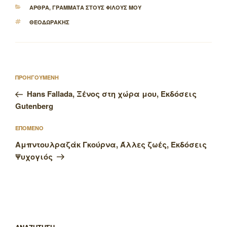
ΚΑΤΗΓΟΡΙΕΣ
ΑΡΘΡΑ
,
ΓΡΑΜΜΑΤΑ ΣΤΟΥΣ ΦΙΛΟΥΣ ΜΟΥ
ΕΤΙΚΕΤΕΣ
ΘΕΟΔΩΡΑΚΗΣ
Πλοήγηση
Προηγούμενο
ΠΡΟΗΓΟΥΜΕΝΗ
άρθρων
άρθρο
Hans Fallada, Ξένος στη χώρα μου, Εκδόσεις
Gutenberg
Επόμενο
ΕΠΟΜΕΝΟ
άρθρο
Αμπντουλραζάκ Γκούρνα, Άλλες ζωές, Εκδόσεις
Ψυχογιός