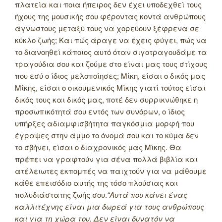
πλατεία και ποια ήπειρος δεν έχει υποδεχθεί τους
ήχους της μουσικής σου φέροντας κοντά ανθρώπους
άγνωστους μεταξύ τους να χορεύουν ξέφρενα σε
κύκλο ζωής; Και πώς άραγε να έχεις φύγει, πώς να
το διανοηθεί κάποιος αυτό όταν σιγοτραγουδάμε τα
τραγούδια σου και ζούμε στο είναι μας τους στίχους
που εσύ ο ίδιος μελοποίησες; Μίκη, είσαι ο δικός μας
Μίκης, είσαι ο οικουμενικός Μίκης γιατί τούτος είσαι
δικός τους και δικός μας, ποτέ δεν συρρικνώθηκε η
προσωπικότητά σου εντός των συνόρων, ο ίδιος
υπήρξες αδιαμφισβήτητα παγκόσμια μορφή που
έγραψες στην άμμο το όνομά σου και το κύμα δεν
το σβήνει, είσαι ο διαχρονικός μας Μίκης. Θα
πρέπει να γραφτούν για σένα πολλά βιβλία και
ατέλειωτες εκπομπές να παιχτούν για να μάθουμε
κάθε επεισόδιο αυτής της τόσο πλούσιας και
πολυδιάστατης ζωής σου.
“Αυτά που κάνει ένας
καλλιτέχνης είναι μια δωρεά για τους ανθρώπους
και για τη χώρα του. Δεν είναι δυνατόν να