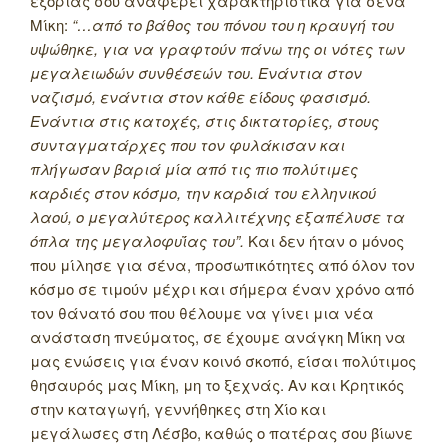
εξορίας σου αναφέρει χαρακτηριστικά για σένα
Μίκη:
“…από το βάθος του πόνου του η κραυγή του
υψώθηκε, για να γραφτούν πάνω της οι νότες των
μεγαλειωδών συνθέσεών του. Ενάντια στον
ναζισμό, ενάντια στον κάθε είδους φασισμό.
Ενάντια στις κατοχές, στις δικτατορίες, στους
συνταγματάρχες που τον φυλάκισαν και
πλήγωσαν βαριά μία από τις πιο πολύτιμες
καρδιές στον κόσμο, την καρδιά του ελληνικού
λαού, ο μεγαλύτερος καλλιτέχνης εξαπέλυσε τα
όπλα της μεγαλοφυΐας του”.
Και δεν ήταν ο μόνος
που μίλησε για σένα, προσωπικότητες από όλον τον
κόσμο σε τιμούν μέχρι και σήμερα έναν χρόνο από
τον θάνατό σου που θέλουμε να γίνει μια νέα
ανάσταση πνεύματος, σε έχουμε ανάγκη Μίκη να
μας ενώσεις για έναν κοινό σκοπό, είσαι πολύτιμος
θησαυρός μας Μίκη, μη το ξεχνάς. Αν και Κρητικός
στην καταγωγή, γεννήθηκες στη Χίο και
μεγάλωσες στη Λέσβο, καθώς ο πατέρας σου βίωνε