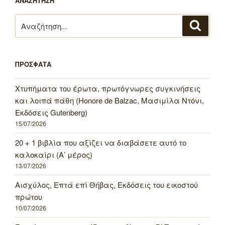
ΑΝΑΖΗΤΗΣΗ
Αναζήτηση
Αναζή
για:
ΠΡΟΣΦΑΤΑ
Χτυπήματα του έρωτα, πρωτόγνωρες συγκινήσεις
και λοιπά πάθη (Honore de Balzac, Μασιμίλα Ντόνι,
Εκδόσεις Gutenberg)
15/07/2026
20 + 1 βιβλία που αξίζει να διαβάσετε αυτό το
καλοκαίρι (Α’ μέρος)
13/07/2026
Αισχύλος, Επτά επί Θήβας, Εκδόσεις του εικοστού
πρώτου
10/07/2026