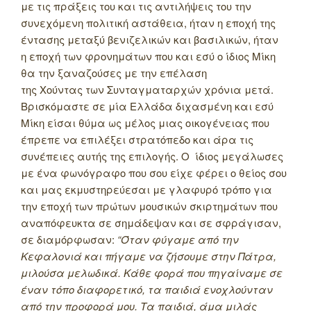
με τις πράξεις του και τις αντιλήψεις του την
συνεχόμενη πολιτική αστάθεια, ήταν η εποχή της
έντασης μεταξύ βενιζελικών και βασιλικών, ήταν
η εποχή των φρονημάτων που και εσύ ο ίδιος Μίκη
θα την ξαναζούσες με την επέλαση
της Χούντας των Συνταγματαρχών χρόνια μετά.
Βρισκόμαστε σε μία Ελλάδα διχασμένη και εσύ
Μίκη είσαι θύμα ως μέλος μιας οικογένειας που
έπρεπε να επιλέξει στρατόπεδο και άρα τις
συνέπειες αυτής της επιλογής. Ο ίδιος μεγάλωσες
με ένα φωνόγραφο που σου είχε φέρει ο θείος σου
και μας εκμυστηρεύεσαι με γλαφυρό τρόπο για
την εποχή των πρώτων μουσικών σκιρτημάτων που
αναπόφευκτα σε σημάδεψαν και σε σφράγισαν,
σε διαμόρφωσαν:
“Όταν φύγαμε από την
Κεφαλονιά και πήγαμε να ζήσουμε στην Πάτρα,
μιλούσα μελωδικά. Κάθε φορά που πηγαίναμε σε
έναν τόπο διαφορετικό, τα παιδιά ενοχλούνταν
από την προφορά μου. Τα παιδιά, άμα μιλάς