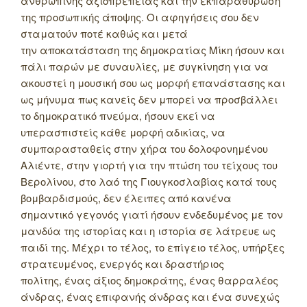
ανθρώπινης αξιοπρέπειας και την εκπαραθύρωση
της προσωπικής άποψης. Οι αφηγήσεις σου δεν
σταματούν ποτέ καθώς και μετά
την αποκατάσταση της δημοκρατίας Μίκη ήσουν και
πάλι παρών με συναυλίες, με συγκίνηση για να
ακουστεί η μουσική σου ως μορφή επανάστασης και
ως μήνυμα πως κανείς δεν μπορεί να προσβάλλει
το δημοκρατικό πνεύμα, ήσουν εκεί να
υπερασπιστείς κάθε μορφή αδικίας, να
συμπαρασταθείς στην χήρα του δολοφονημένου
Αλιέντε, στην γιορτή για την πτώση του τείχους του
Βερολίνου, στο λαό της Γιουγκοσλαβίας κατά τους
βομβαρδισμούς, δεν έλειπες από κανένα
σημαντικό γεγονός γιατί ήσουν ενδεδυμένος με τον
μανδύα της ιστορίας και η ιστορία σε λάτρευε ως
παιδί της. Μέχρι το τέλος, το επίγειο τέλος, υπήρξες
στρατευμένος, ενεργός και δραστήριος
πολίτης, ένας άξιος δημοκράτης, ένας θαρραλέος
άνδρας, ένας επιφανής άνδρας και ένα συνεχώς