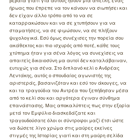
βέβαια γιατί για αυτούς ήσουν μια απειλή, ένας
ήρωας που έπρεπε να τον κάνουν να σιωπήσει και
δεν είχαν άλλο τρόπο από το να σε
καταρρακώσουν και να σε χτυπήσουν για να
σταματήσεις, να σε φιμώσουν, να σε πλήξουν
ψυχολογικά. Εσύ όμως συνέχισες την πορεία σου
ακάθεκτος και πιο ισχυρός από ποτέ, κάθε τους
χτύπημα ήταν για σένα λόγος να συνεχίσεις να
απαιτείς δικαιοσύνη μα αυτοί δεν καταλάβαιναν,
ευτυχώς για σένα. Στο διπλανό κελί ο Ανδρέας
Λεντάκης, αυτός ο σπουδαίος αγωνιστής της
αριστεράς, βασανιζόταν και εσύ τον άκουγες, να
και τα τραγούδια του Αντρέα που ξεπήδησαν μέσα
από το κελί σου και αργότερα έγιναν σύνθημα
επανάστασης. Μας αποκαλύπτεις πως στην εξορία
μετά τον Εμφύλιο διασκεδάζατε και
τραγουδούσατε όλοι οι σύντροφοι μαζί έτσι ώστε
να δώσετε λίγο χρώμα στις μαύρες εκείνες
στιγμές της Ιστορίας γιατί και στη μαύρη σελίδα