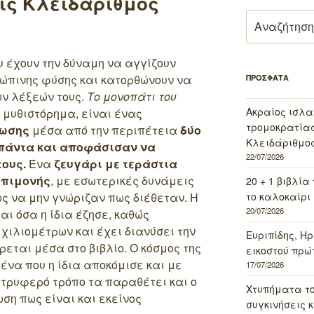
ις Κλειδάριθμος
Αναζήτηση
για:
 έχουν την δύναμη να αγγίζουν
ρώπινης φύσης και κατορθώνουν να
ΠΡΟΣΦΑΤΑ
ων λέξεών τους.
Το μονοπάτι του
Ακραίος ισλα
 μυθιστόρημα, είναι ένας
τρομοκρατίας 
ίωσης
μέσα από την περιπέτεια
δύο
Κλειδάριθμος
πάντα και αποφάσισαν να
22/07/2026
τους.
Ένα
ζευγάρι με τεράστια
επιμονής
, με εσωτερικές δυνάμεις
20 + 1 βιβλία
το καλοκαίρι 
ως να μην γνώριζαν πως διέθεταν. Η
20/07/2026
ι όσα η ίδια έζησε, καθώς
ιλιομέτρων και έχει διανύσει την
Ευριπίδης, Ηρ
εται μέσα στο βιβλίο. Ο κόσμος της
εικοστού πρώ
να που η ίδια αποκόμισε και με
17/07/2026
τρυφερό τρόπο τα παραθέτει και ο
Χτυπήματα τ
ση πως είναι και εκείνος
συγκινήσεις κ