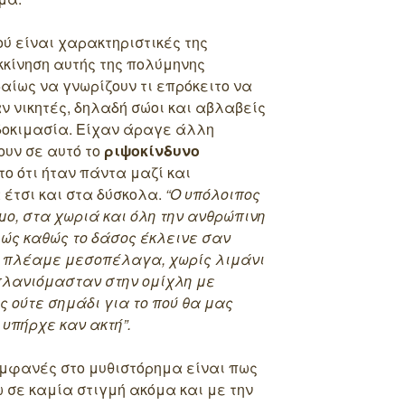
ύ είναι χαρακτηριστικές της
κκίνηση αυτής της πολύμηνης
βαίως να γνωρίζουν τι επρόκειτο να
ν νικητές, δηλαδή σώοι και αβλαβείς
δοκιμασία. Είχαν άραγε άλλη
ουν σε αυτό το
ριψοκίνδυνο
το ότι ήταν πάντα μαζί και
 έτσι και στα δύσκολα.
“Ο υπόλοιπος
ο, στα χωριά και όλη την ανθρώπινη
ώς καθώς το δάσος έκλεινε σαν
ς πλέαμε μεσοπέλαγα, χωρίς λιμάνι
πλανιόμασταν στην ομίχλη με
ς ούτε σημάδι για το πού θα μας
υπήρχε καν ακτή”.
εμφανές στο μυθιστόρημα είναι πως
ω σε καμία στιγμή ακόμα και με την