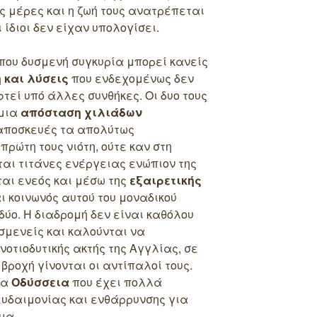
 μέρες και η ζωή τους ανατρέπεται
 ίδιοι δεν είχαν υπολογίσει.
ύπου δυσμενή συγκυρία μπορεί κανείς
 και λύσεις
που ενδεχομένως δεν
τεί υπό άλλες συνθήκες. Οι δυο τους
 μια
απόσταση χιλιάδων
 αποσκευές τα απολύτως
πρώτη τους νιότη, ούτε καν στη
αι τιτάνες ενέργειας ενώπιον της
αι ενεός και μέσω της
εξαιρετικής
ι κοινωνός αυτού του μοναδικού
 δύο. Η διαδρομή δεν είναι καθόλου
υσμενείς και καλούνται να
 νοτιοδυτικής ακτής της Αγγλίας, σε
βροχή γίνονται οι αντίπαλοί τους.
ία
Οδύσσεια
που έχει πολλά
ευδαιμονίας και ενθάρρυνσης για
μα.