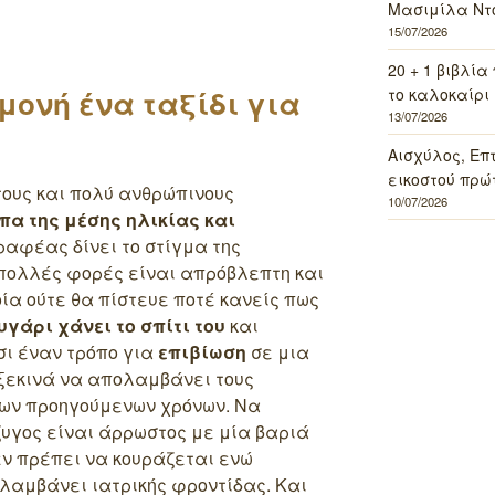
Μασιμίλα Ντό
15/07/2026
20 + 1 βιβλία
το καλοκαίρι 
μονή ένα ταξίδι για
13/07/2026
Αισχύλος, Επ
εικοστού πρώ
τους και πολύ ανθρώπινους
10/07/2026
α της μέσης ηλικίας και
ραφέας δίνει το στίγμα της
 πολλές φορές είναι απρόβλεπτη και
ία ούτε θα πίστευε ποτέ κανείς πως
υγάρι χάνει το σπίτι του
και
σι έναν τρόπο για
επιβίωση
σε μια
 ξεκινά να απολαμβάνει τους
ων προηγούμενων χρόνων. Να
ζυγος είναι άρρωστος με μία βαριά
εν πρέπει να κουράζεται ενώ
λαμβάνει ιατρικής φροντίδας. Και