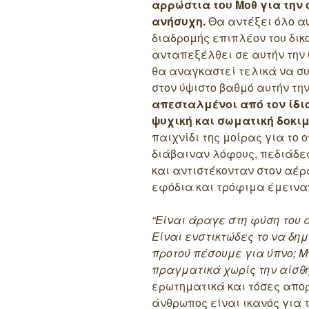
αρρώστια του Μοθ για την 
ανήσυχη.
Θα αντέξει όλο αυ
διαδρομής επιπλέον του δικ
ανταπεξέλθει σε αυτήν την 
θα αναγκαστεί τελικά να συν
στον ύψιστο βαθμό αυτήν τη
απεσταλμένοι από τον ίδιο
ψυχική και σωματική δοκι
παιχνίδι της μοίρας για το 
διάβαιναν λόφους, πεδιάδες
και αντιστέκονταν στον αέ
εφόδια και τρόφιμα έμειναν
“Είναι άραγε στη φύση του 
Είναι ενστικτώδες το να δ
προτού πέσουμε για ύπνο; 
πραγματικά χωρίς την αίσθ
ερωτηματικά και τόσες απορ
άνθρωπος είναι ικανός για 