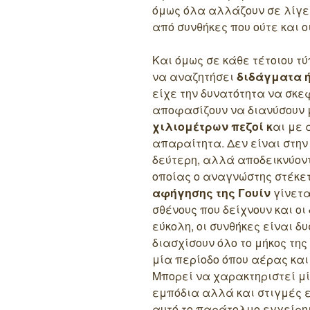
όμως όλα αλλάζουν σε λίγες
από συνθήκες που ούτε και οι
Και όμως σε κάθε τέτοιου τ
να αναζητήσει
διδάγματα ή
είχε την δυνατότητα να σκεφ
αποφασίζουν να διανύσουν
χιλιομέτρων πεζοί κ
αι με
απαραίτητα. Δεν είναι στην 
δεύτερη, αλλά αποδεικνύοντ
οποίας ο αναγνώστης στέκετ
αφήγησης της Γουίν
γίνετα
σθένους που δείχνουν και οι
εύκολη, οι συνθήκες είναι δ
διασχίσουν όλο το μήκος της
μία περίοδο όπου αέρας και 
Μπορεί να χαρακτηριστεί μ
εμπόδια αλλά και στιγμές 
αυτό το παράτολμο εγχείρη