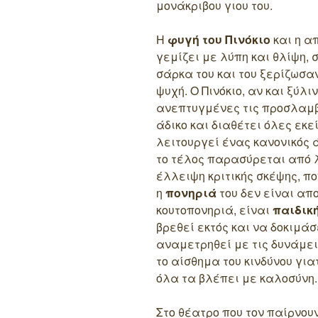
μονάκριβου γιου του.
Η
φυγή του Πινόκιο
και η α
γεμίζει με λύπη και θλίψη,
σάρκα του και του ξερίζωσαν 
ψυχή. Ο Πινόκιο, αν και ξύλ
ανεπτυγμένες τις προσλαμβ
άδικο και διαθέτει όλες εκε
λειτουργεί ένας κανονικός 
το τέλος παρασύρεται από 
έλλειψη κριτικής σκέψης, π
η
πονηριά
του δεν είναι απ
κουτοπονηριά, είναι
παιδικ
βρεθεί εκτός και να δοκιμάσε
αναμετρηθεί με τις δυνάμεις
το αίσθημα του κινδύνου για
όλα τα βλέπει με καλοσύνη.
Στο θέατρο που τον παίρνου