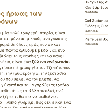
Πασχαλιές σ
Κλειδάριθμος
ός ήρωας των
08/07/2026
ρόνων
Carl Gustav J
Εκδόσεις Gut
06/07/2026
 μία πολύ τρυφερή ιστορία, είναι
νεται μόνο σε μικρούς αναγνώστες
Pierre Jean J
αφορά σε όλους εμάς που αν και
03/07/2026
με πάντα κρύβουμε μέσα μας ένα
βιάσει τους κανόνες και να κάνει
ινόκιο, είναι ένα
ξύλινο ανθρωπάκι
,
είναι η δημιουργία του Τζεπέτο που
πη, την τρυφερότητα, την ζεστασιά
 του που θέλει να τον βλέπει να
γι’ αυτό και του αγοράζει τετράδια
 μάθει όπως τα άλλα παιδιά, ενώ
ν ξέρει τι θα πει να μαθαίνεις
ο Πινόκιο γνωρίζει πως δεν είναι ένα
 ξεχωρίζει από τα υπόλοιπα νιώθει