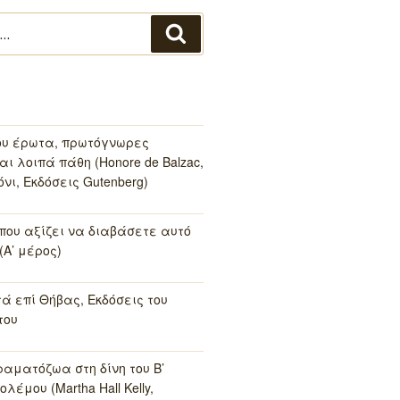
Αναζήτηση
ου έρωτα, πρωτόγνωρες
αι λοιπά πάθη (Honore de Balzac,
νι, Εκδόσεις Gutenberg)
 που αξίζει να διαβάσετε αυτό
(Α’ μέρος)
τά επί Θήβας, Εκδόσεις του
του
ραματόζωα στη δίνη του Β’
λέμου (Martha Hall Kelly,