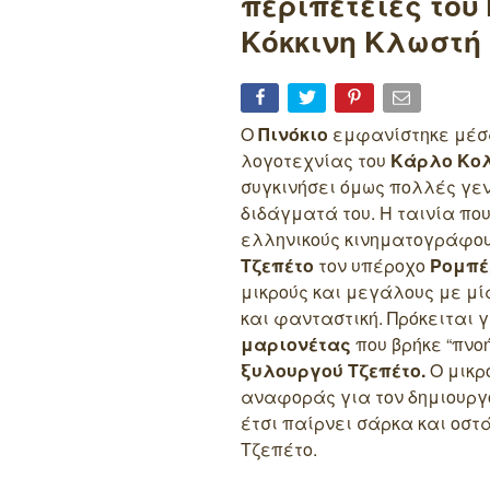
περιπέτειες του 
Κόκκινη Κλωστή
Ο
Πινόκιο
εμφανίστηκε μέσα
λογοτεχνίας του
Κάρλο Κολ
συγκινήσει όμως πολλές γεν
διδάγματά του. Η ταινία που
ελληνικούς κινηματογράφου
Τζεπέτο
τον υπέροχο
Ρομπέ
μικρούς και μεγάλους με μί
και φανταστική. Πρόκειται γ
μαριονέτας
που βρήκε “πνοή
ξυλουργού Τζεπέτο.
Ο μικρό
αναφοράς για τον δημιουργό 
έτσι παίρνει σάρκα και οστ
Τζεπέτο.