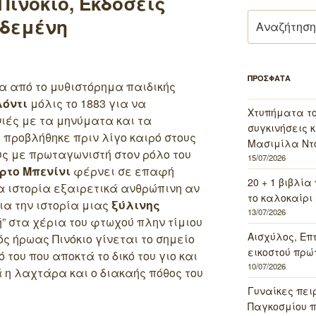
Πινόκιο, Εκδόσεις
Αναζήτηση
 δεμένη
για:
ΠΡΟΣΦΑΤΑ
 από το μυθιστόρημα παιδικής
όντι
μόλις το 1883 για να
Χτυπήματα τ
ιές με τα μηνύματα και τα
συγκινήσεις κ
 προβλήθηκε πριν λίγο καιρό στους
Μασιμίλα Ντό
ς με πρωταγωνιστή στον ρόλο του
15/07/2026
ρτο Μπενίνι
φέρνει σε επαφή
20 + 1 βιβλία
α ιστορία εξαιρετικά ανθρώπινη αν
το καλοκαίρι 
ια την ιστορία μιας
ξύλινης
13/07/2026
” στα χέρια του φτωχού πλην τίμιου
Αισχύλος, Επ
ς ήρωας Πινόκιο γίνεται το σημείο
εικοστού πρώ
του που αποκτά το δικό του γιο και
10/07/2026
ά η λαχτάρα και ο διακαής πόθος του
Γυναίκες πει
Παγκοσμίου πο