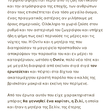
και την ατμόσφαιρα της εποχής, των ανθρώπων
όταν τους επισκέπτεται ένα τόσο μεγάλο όνομα,
ένας πραγματικός αστέρας αν μιλήσουμε με
όρους σημερινούς. Ολόκληρο το χωριό ζούσε στον
ρυθμό και τον αστερισμό του ζωγράφου και υπήρχε
ήδη η φήμη πως εκεί περνούσε τις μέρες και τις
νύχτες του. Η Οντίν και η μητέρα της που
διατηρούσαν το μαγειρείο προσπαθούν να
αποκρύψουν την παρουσία του και εν μέρει το
καταφέρνουν, ωστόσο η
Οντίν
, πολύ νέα τότε και
με μεγάλη διαφορά από εκείνον σιγά σιγά
τον
ερωτεύεται
και πέφτει στα δίχτυα του
ακαταμάχητου εραστή παρόλο που ο καλός της
βρισκόταν μακριά και εκείνη τον περίμενε.
Από τον έρωτα αυτόν που είχε χαρακτηριστικά
μπόρας
θα γεννηθεί ένα κορίτσι, η Ζιλί,
η οποία
και ήταν η μητέρα της Σελίν, της έτερης