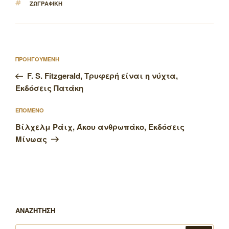
ΕΤΙΚΕΤΕΣ
ΖΩΓΡΑΦΙΚΗ
Πλοήγηση
Προηγούμενο
ΠΡΟΗΓΟΥΜΕΝΗ
άρθρων
άρθρο
F. S. Fitzgerald, Τρυφερή είναι η νύχτα,
Εκδόσεις Πατάκη
Επόμενο
ΕΠΟΜΕΝΟ
άρθρο
Βίλχελμ Ράιχ, Άκου ανθρωπάκο, Εκδόσεις
Μίνωας
ΑΝΑΖΗΤΗΣΗ