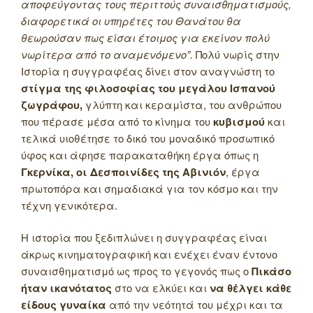
αποφεύγοντας τους περιττούς συναισθηματισμούς,
διαφορετικά οι υπηρέτες του Θανάτου θα
θεωρούσαν πως είσαι έτοιμος για εκείνον πολύ
νωρίτερα από το αναμενόμενο”.
Πολύ νωρίς στην
Ιστορία η συγγραφέας δίνει στον αναγνώστη το
στίγμα της φιλοσοφίας του μεγάλου Ισπανού
ζωγράφου,
γλύπτη και κεραμίστα, του ανθρώπου
που πέρασε μέσα από το κίνημα του
κυβισμού
και
τελικά υιοθέτησε το δικό του μοναδικό προσωπικό
ύφος και άφησε παρακαταθήκη έργα όπως η
Γκερνίκα, οι Δεσποινίδες της Αβινιόν
, έργα
πρωτοπόρα και σημαδιακά για τον κόσμο και την
τέχνη γενικότερα.
Η ιστορία που ξεδιπλώνει η συγγραφέας είναι
άκρως κινηματογραφική και ενέχει έναν έντονο
συναισθηματισμό ως προς το γεγονός πως ο
Πικάσο
ήταν ικανότατος
στο να ελκύει και
να θέλγει κάθε
είδους γυναίκα
από την νεότητά του μέχρι και τα