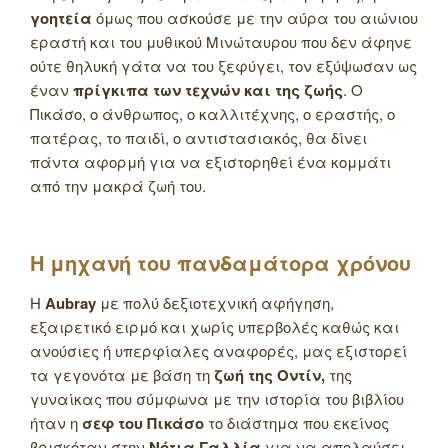
γοητεία
όμως που ασκούσε με την αύρα του αιώνιου
εραστή και του μυθικού Μινώταυρου που δεν άφηνε
ούτε θηλυκή γάτα να του ξεφύγει, τον εξύψωσαν ως
έναν
πρίγκιπα των τεχνών και της ζωής
. Ο
Πικάσο, ο άνθρωπος, ο καλλιτέχνης, ο εραστής, ο
πατέρας, το παιδί, ο αντιστασιακός, θα δίνει
πάντα αφορμή για να εξιστορηθεί ένα κομμάτι
από την μακρά ζωή του.
Η μηχανή του πανδαμάτορα χρόνου
Η
Aubray
με πολύ δεξιοτεχνική αφήγηση,
εξαιρετικό ειρμό και χωρίς υπερβολές καθώς και
ανούσιες ή υπερφίαλες αναφορές, μας εξιστορεί
τα γεγονότα με βάση τη
ζωή της Οντίν,
της
γυναίκας που σύμφωνα με την ιστορία του βιβλίου
ήταν η
σεφ του Πικάσο
το διάστημα που εκείνος
βρισκόταν στην
Νότια Γαλλία
για να απολαύσει