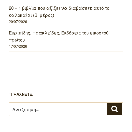
20 + 1 βιβλία που αξίζει να διαβάσετε αυτό το
καλοκαίρι (Β’ μέρος)
20/07/2026
Ευριπίδης, Ηρακλείδες, Εκδόσεις του εικοστού
πρώτου
17/07/2026
ΤΙ ΨΑΧΝΕΤΕ;
Αναζήτηση
Αναζή
για: