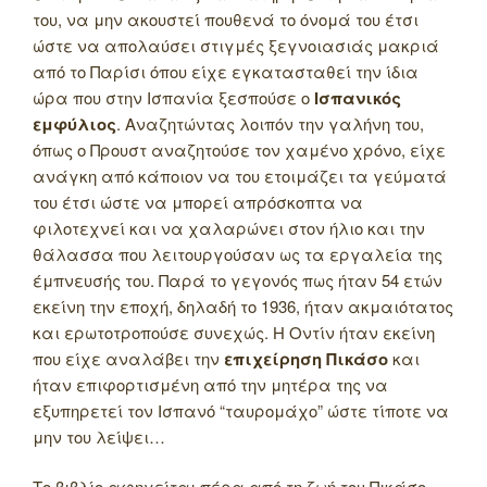
του, να μην ακουστεί πουθενά το όνομά του έτσι
ώστε να απολαύσει στιγμές ξεγνοιασιάς μακριά
από το Παρίσι όπου είχε εγκατασταθεί την ίδια
ώρα που στην Ισπανία ξεσπούσε ο
Ισπανικός
εμφύλιος
. Αναζητώντας λοιπόν την γαλήνη του,
όπως ο Προυστ αναζητούσε τον χαμένο χρόνο, είχε
ανάγκη από κάποιον να του ετοιμάζει τα γεύματά
του έτσι ώστε να μπορεί απρόσκοπτα να
φιλοτεχνεί και να χαλαρώνει στον ήλιο και την
θάλασσα που λειτουργούσαν ως τα εργαλεία της
έμπνευσής του. Παρά το γεγονός πως ήταν 54 ετών
εκείνη την εποχή, δηλαδή το 1936, ήταν ακμαιότατος
και ερωτοτροπούσε συνεχώς. Η Οντίν ήταν εκείνη
που είχε αναλάβει την
επιχείρηση Πικάσο
και
ήταν επιφορτισμένη από την μητέρα της να
εξυπηρετεί τον Ισπανό “ταυρομάχο” ώστε τίποτε να
μην του λείψει…
Το βιβλίο αφηγείται πέρα από τη ζωή του Πικάσο