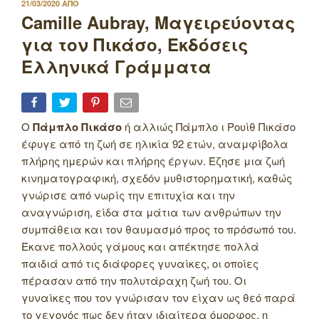
ΔΗΜΟΣΙΕΥΤΗΚΕ
21/03/2020
ΑΠΟ
ΣΤΙΣ
Camille Aubray, Μαγειρεύοντας
για τον Πικάσο, Εκδόσεις
Ελληνικά Γράμματα
Ο
Πάμπλο Πικάσο
ή αλλιώς Πάμπλο ι Ρουίθ Πικάσο
έφυγε από τη ζωή σε ηλικία 92 ετών, αναμφίβολα
πλήρης ημερών και πλήρης έργων. Έζησε μια ζωή
κινηματογραφική, σχεδόν μυθιστορηματική, καθώς
γνώρισε από νωρίς την επιτυχία και την
αναγνώριση, είδα στα μάτια των ανθρώπων την
συμπάθεια και τον θαυμασμό προς το πρόσωπό του.
Έκανε πολλούς γάμους και απέκτησε πολλά
παιδιά από τις διάφορες γυναίκες, οι οποίες
πέρασαν από την πολυτάραχη ζωή του. Οι
γυναίκες που τον γνώρισαν τον είχαν ως θεό παρά
το γεγονός πως δεν ήταν ιδιαίτερα όμορφος, η