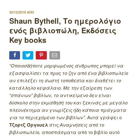
ΔΗΜΟΣΙΕΥΤΗΚΕ
30/12/2019
ΑΠΟ
ΣΤΙΣ
Shaun Bythell, Το ημερολόγιο
ενός βιβλιοπώλη, Εκδόσεις
Key books
“Οποιοσδήποτε μορφωμένος άνθρωπος μπορεί να
εξασφαλίσει τα προς το ζην από ένα βιβλιοπωλείο
αν επιλέξει τη σωστή τοποθεσία και διαθέτει το
κατάλληλο κεφάλαιο. Με την εξαίρεση των
“σπάνιων” βιβλίων, το αντικείμενο δεν είναι
δύσκολο στην εκμάθησή του και ξεκινάς με μεγάλο
πλεονέκτημα αν γνωρίζεις ήδη κάποια πράγματα
για το περιεχόμενο των βιβλίων”.
Αυτά γράφει ο
Τζορτζ Όργουελ
στις
Αναμνήσεις από το
βιβλιοπωλείο,
αποσπάσματα από το βιβλίο αυτό