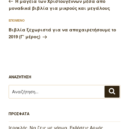
Η μαγεία των Χριστουγέννων μέσα από
μοναδικά βιβλία για μικρούς και μεγάλους
Επόμενο
ΕΠΟΜΕΝΟ
άρθρο
Βιβλία ξεχωριστά για να αποχαιρετήσουμε το
2019 (Γ’ μέρος)
ΑΝΑΖΗΤΗΣΗ
Αναζήτηση
Αναζή
για:
ΠΡΟΣΦΑΤΑ
Ιεροκλής, Να ζεις με νόημα, Εκδόσεις Αρμός