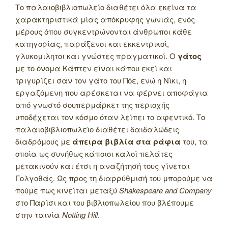
Το παλαιοβιβλιοπωλείο διαθέτει όλα εκείνα τα
χαρακτηριστικά μίας απόκρυφης γωνιάς, ενός
μέρους όπου συγκεντρώνονται άνθρωποι κάθε
κατηγορίας, παράξενοι και εκκεντρικοί,
γλυκομιλητοι και γνώστες πραγματικοί. Ο
γάτος
με το όνομα Κάπτεν είναι κάπου εκεί και
τριγυρίζει σαν τον γάτο του Πόε, ενώ η Νίκι, η
εργαζόμενη που αρέσκεται να φέρνει αποφάγια
από γνωστό σουπερμάρκετ της περιοχής
υποδέχεται τον κόσμο όταν λείπει το αφεντικό. Το
παλαιοβιβλιοπωλείο διαθέτει δαιδαλώδεις
διαδρόμους με
άπειρα βιβλία στα ράφια
του, τα
οποία ως συνήθως κάποιοι καλοί πελάτες
μετακινούν και έτσι η αναζήτησή τους γίνεται
Γολγοθάς. Ως προς τη διαρρύθμισή του μπορούμε να
πούμε πως κινείται μεταξύ
Shakespeare and Company
στο Παρίσι και του βιβλιοπωλείου που βλέπουμε
στην ταινία
Notting Hill
.