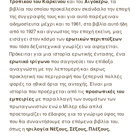
Τροπικού του Καρκίνου
και του
Αιγόκερω
, τα
βιβλία του οποίου προκάλεσαν σκάνδαλο την εποχή
της συγγραφής τους και για αυτό παρέμειναν
αδημοσίευτα μέχρι και το 1961, στο βιβλίο αυτό ήδη
από το 1927 και άγνωστος την εποχή εκείνη, μας
εισάγει στον κόσμο των
ερωτικών περιπτύξεων
που τόσο δεξιοτεχνικά γνωρίζει να αφηγείται.
Πρόκειται για μια ιστορία ερωτικής έντασης, ένα
ερωτικό τρίγωνο
που σαγηνεύει τον επίδοξο
αναγνώστη με την λεπτομερή και άκρως
προκλητική του περιγραφή που ξεπερνά πολλές
φορές τα ηθικά όρια της αντοχής. Είναι μια
ιστορία που προέρχεται από τις
προσωπικές του
εμπειρίες
με παραλλαγή των ονομάτων των
πρωταγωνιστών ενώ ο Μίλερ εδώ απλά
προετοιμάζει το έδαφος για το γνώριμο ύφος του
που θα συναντήσουμε στα επόμενα βιβλία του,
όπως η
τριλογία Νέξους, Σέξους, Πλέξους.