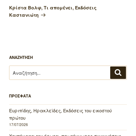
άρθρο
Κρίστα Βολφ, Τι απομένει, Εκδόσεις
Καστανιώτη
ΑΝΑΖΗΤΗΣΗ
Αναζήτηση
Αναζή
για:
ΠΡΟΣΦΑΤΑ
Ευριπίδης, Ηρακλείδες, Εκδόσεις του εικοστού
πρώτου
17/07/2026
Χτυπήματα του έρωτα, πρωτόγνωρες συγκινήσεις