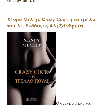
αποσυντίθεται.
Χένρυ Μίλερ,
Crazy
Cock
ή το τρελό
πουλί, Εκδόσεις Αλεξάνδρεια
Ο συγγραφέας του