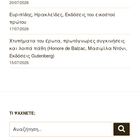
20/07/2026
Ευριπίδης, Ηρακλείδες, Εκδόσεις του εικοστού
πρώτου
17/07/2026
Χτυπήματα του έρωτα, πρωτόγνωρες συγκινήσεις
και λοιπά πάθη (Honore de Balzac, Μασιμίλα Ντόνι,
Εκδόσεις Gutenberg)
15/07/2026
ΤΙ ΨΑΧΝΕΤΕ;
Αναζήτηση
Αναζή
για: