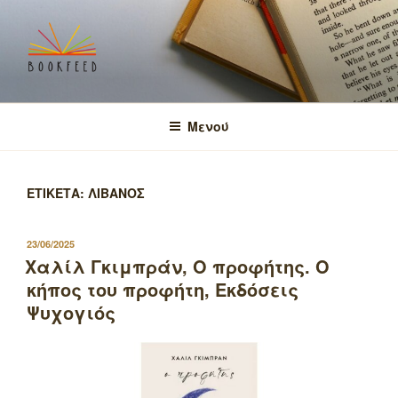
Μετάβαση
στο
περιεχόμενο
BOOKFEED
μοιραζόμαστε την αγάπη για τα βιβλία και τη γνώση!
Μενού
ΕΤΙΚΕΤΑ:
ΛΙΒΑΝΟΣ
ΔΗΜΟΣΙΕΥΤΗΚΕ
23/06/2025
ΣΤΙΣ
Χαλίλ Γκιμπράν, Ο προφήτης. Ο
κήπος του προφήτη, Εκδόσεις
Ψυχογιός