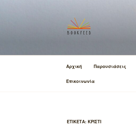
Μετάβαση
στο
περιεχόμενο
BOOKFEED
μοιραζόμαστε την αγάπη για
Αρχική
Παρουσιάσεις
Επικοινωνία
ΕΤΙΚΕΤΑ:
ΚΡΙΣΤΙ