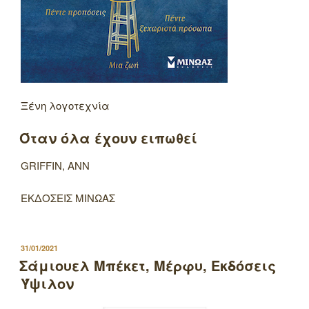
Ξένη λογοτεχνία
Όταν όλα έχουν ειπωθεί
GRIFFIN, ANN
ΕΚΔΟΣΕΙΣ ΜΙΝΩΑΣ
ΔΗΜΟΣΙΕΥΤΗΚΕ
31/01/2021
ΣΤΙΣ
Σάμιουελ Μπέκετ, Μέρφυ, Εκδόσεις
Ύψιλον