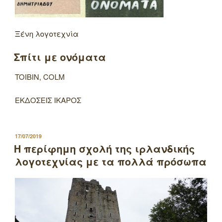
Ξένη λογοτεχνία
Σπίτι με ονόματα
TOIBIN, COLM
ΕΚΔΟΣΕΙΣ ΙΚΑΡΟΣ
ΔΗΜΟΣΙΕΥΤΗΚΕ
17/07/2019
ΣΤΙΣ
Η περίφημη σχολή της ιρλανδικής
λογοτεχνίας με τα πολλά πρόσωπα