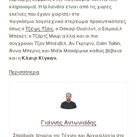
κληρονομιά. Η Ιρλανδία είναι από τις χώρες
εκείνες που έχουν χαρίσει στο
παγκόσμιο λογοτεχνικό στερέωμα προσωπικότητες
όπως ο
Τζέιμς Τζόις
, ο Όσκαρ Ουάιλντ, ο Σάμουελ
Μπέκετ, ο Τζόρτζ Μουρ αλλά και οι πιο
σύγχρονοι Τζον Μπάνβιλ, Αν Γκρίφιν, Colm Toibin,
Άννα Μπερνς και Μάϊκ Μακόρμακ καθώς βέβαια
και η
Κλαιρ Κίγκαν.
Περισσότερα
Γιάννης Αντωνιάδης
Σπούδασε Ιστορία της Τέχνης και Αρχαιολογία στο