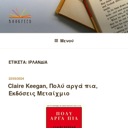
Μετάβαση
στο
περιεχόμενο
BOOKFEED
μοιραζόμαστε την αγάπη για τα βιβλία και τη γνώση!
Μενού
ΕΤΙΚΕΤΑ:
ΙΡΛΑΝΔΙΑ
ΔΗΜΟΣΙΕΥΤΗΚΕ
22/03/2024
ΣΤΙΣ
Claire Keegan, Πολύ αργά πια,
Εκδόσεις Μεταίχμιο