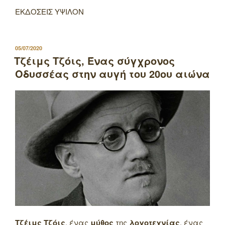
ΕΚΔΟΣΕΙΣ ΥΨΙΛΟΝ
ΔΗΜΟΣΙΕΥΤΗΚΕ
05/07/2020
ΣΤΙΣ
Τζέιμς Τζόις, Ένας σύγχρονος
Οδυσσέας στην αυγή του 20ου αιώνα
Τζέιμς Τζόις
, ένας
μύθος
της
λογοτεχνίας
, ένας