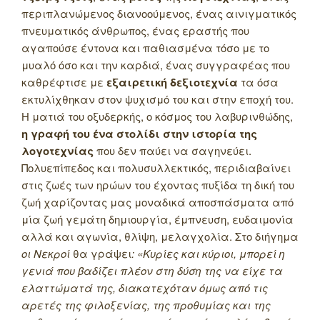
περιπλανώμενος διανοούμενος, ένας αινιγματικός
πνευματικός άνθρωπος, ένας εραστής που
αγαπούσε έντονα και παθιασμένα τόσο με το
μυαλό όσο και την καρδιά, ένας συγγραφέας που
καθρέφτισε με
εξαιρετική δεξιοτεχνία
τα όσα
εκτυλίχθηκαν στον ψυχισμό του και στην εποχή του.
Η ματιά του οξυδερκής, ο κόσμος του λαβυρινθώδης,
η γραφή του ένα στολίδι στην ιστορία της
λογοτεχνίας
που δεν παύει να σαγηνεύει.
Πολυεπίπεδος και πολυσυλλεκτικός, περιδιαβαίνει
στις ζωές των ηρώων του έχοντας πυξίδα τη δική του
ζωή χαρίζοντας μας μοναδικά αποσπάσματα από
μία ζωή γεμάτη δημιουργία, έμπνευση, ευδαιμονία
αλλά και αγωνία, θλίψη, μελαγχολία. Στο διήγημα
οι Νεκροί
θα γράψει
: «Κυρίες και κύριοι, μπορεί η
γενιά που βαδίζει πλέον στη δύση της να είχε τα
ελαττώματά της, διακατεχόταν όμως από τις
αρετές της φιλοξενίας, της προθυμίας και της