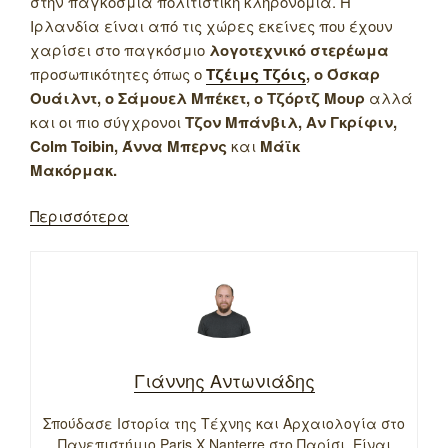
στην παγκόσμια πολιτιστική κληρονομιά. Η
Ιρλανδία είναι από τις χώρες εκείνες που έχουν
χαρίσει στο παγκόσμιο
λογοτεχνικό στερέωμα
προσωπικότητες όπως ο
Τζέιμς Τζόις
, ο Όσκαρ
Ουάιλντ, ο Σάμουελ Μπέκετ, ο Τζόρτζ Μουρ
αλλά
και οι πιο σύγχρονοι
Τζον Μπάνβιλ, Αν Γκρίφιν,
Colm Toibin, Άννα Μπερνς
και
Μάϊκ
Μακόρμακ.
Περισσότερα
Γιάννης Αντωνιάδης
Σπούδασε Ιστορία της Τέχνης και Αρχαιολογία στο
Πανεπιστήμιο Paris X Nanterre στο Παρίσι. Είναι