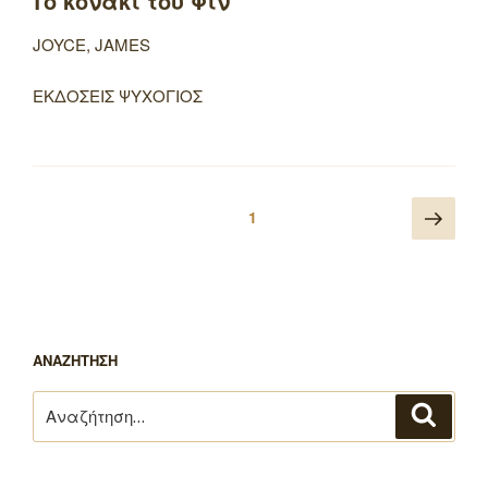
Το κονάκι του Φιν
JOYCE, JAMES
ΕΚΔΟΣΕΙΣ ΨΥΧΟΓΙΟΣ
Πλοήγηση
Επό
Σελίδα
1
άρθρων
σελ
ΑΝΑΖΗΤΗΣΗ
Αναζήτηση
Αναζή
για: