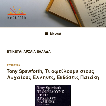
Μετάβαση
στο
περιεχόμενο
BOOKFEED
μοιραζόμαστε την αγάπη για τα βιβλία και τη γνώση!
Μενού
ΕΤΙΚΕΤΑ:
ΑΡΧΑΙΑ ΕΛΛΑΔΑ
ΔΗΜΟΣΙΕΥΤΗΚΕ
22/12/2025
ΣΤΙΣ
Tony Spawforth, Τι οφείλουμε στους
Αρχαίους Έλληνες, Εκδόσεις Πατάκη