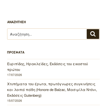
ΑΝΑΖΗΤΗΣΗ
Αναζήτηση
Αναζή
για:
ΠΡΟΣΦΑΤΑ
Ευριπίδης, Ηρακλείδες, Εκδόσεις του εικοστού
πρώτου
17/07/2026
Χτυπήματα του έρωτα, πρωτόγνωρες συγκινήσεις
και λοιπά πάθη (Honore de Balzac, Μασιμίλα Ντόνι,
Εκδόσεις Gutenberg)
15/07/2026