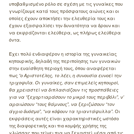
υποβαθμισμένο ρόλο σε σχέση με τις γυναίκες που
γνωρίζουμε κατά τους πρόσφατους αιώνες και οι
οποίες έχουν αποκτήσει την ελευθερία τους και
έχουν εξασφαλίσει την δυνατότητα να δρουν και
να εκφράζονται ελεύθερα, ως πλήρως ελεύθερα
όντα.
Έχει πολύ ενδιαφέρον η ιστορία της γυναικείας
κηπουρικής, δηλαδή της περιποίησης των γυναικών
στην ευαίσθητη περιοχή τους, όπου αναφέρεται
πως
“ο Αριστοτέλης, το λέει, η συνουσία ευνοεί την
τριχοφυΐα. Οι γυναίκες, σαν επιμελείς κηπουροί,
θα χρειαστεί να διπλασιάζουν τις προσπάθειες
για να “ξεχορτιαράσουν το μικρό τους περιβόλι”, ν’
αραιώσουν “τους θάμνους”, να ξεριζώσουν “τον
άγριο δυόσμο”, “να κόψουν τα τριαντάφυλλα”.
Οι
εκφράσεις αυτές είναι χαρακτηριστικές ωστόσο
της διαφορετικής και πιο κομψής χρήσης της
γλώσσας που τείνει πια να ξεχαστεί μέσα από τις