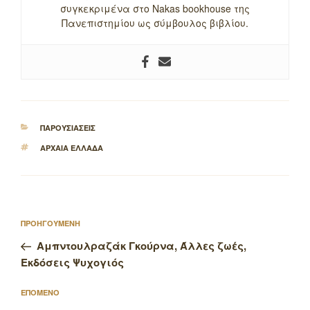
συγκεκριμένα στο Nakas bookhouse της
Πανεπιστημίου ως σύμβουλος βιβλίου.
ΚΑΤΗΓΟΡΙΕΣ
ΠΑΡΟΥΣΙΑΣΕΙΣ
ΕΤΙΚΕΤΕΣ
ΑΡΧΑΙΑ ΕΛΛΑΔΑ
Πλοήγηση
Προηγούμενο
ΠΡΟΗΓΟΥΜΕΝΗ
άρθρων
άρθρο
Αμπντουλραζάκ Γκούρνα, Άλλες ζωές,
Εκδόσεις Ψυχογιός
Επόμενο
ΕΠΟΜΕΝΟ