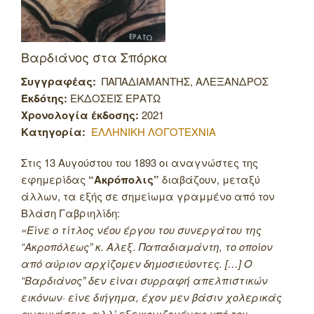
Βαρδιάνος στα Σπόρκα
Συγγραφέας:
ΠΑΠΑΔΙΑΜΑΝΤΗΣ, ΑΛΕΞΑΝΔΡΟΣ
Εκδότης:
ΕΚΔΟΣΕΙΣ ΕΡΑΤΩ
Χρονολογία έκδοσης:
2021
Κατηγορία:
ΕΛΛΗΝΙΚΗ ΛΟΓΟΤΕΧΝΙΑ
Στις 13 Αυγούστου του 1893 οι αναγνώστες της
εφημερίδας
“Ακρόπολις”
διαβάζουν, μεταξύ
άλλων, τα εξής σε σημείωμα γραμμένο από τον
Βλάση Γαβριηλίδη:
«Είνε ο τίτλος νέου έργου του συνεργάτου της
“Ακροπόλεως” κ. Αλεξ. Παπαδιαμάντη, το οποίον
από αύριον αρχίζομεν δημοσιεύοντες. […] Ο
“Βαρδιάνος” δεν είναι συρραφή απελπιστικών
εικόνων· είνε διήγημα, έχον μεν βάσιν χολερικάς
αναμνήσεις, αλλ’ εξεικονιζομένας υπό του