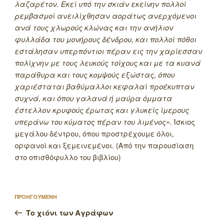
λαζαρέτον. Εκεί υπό την σκιάν εκείνην πολλοί
ρεμβασμοί ανειλίχθησαν αοράτως ανερχόμενοι
ανά τους χλωρούς κλώνας και την ανήλιον
φυλλάδα του μονήρους δένδρου, και πολλοί πόθοι
εστάλησαν υπερπόντιοι πέραν εις την χαρίεσσαν
πολίχνην με τους λευκούς τοίχους και με τα κυανά
παράθυρα και τους κομψούς εξώστας, όπου
χαριέσταται βαθύμαλλοι κεφαλαί προέκυπταν
συχνά, και όπου γαλανά ή μαύρα όμματα
έστελλον κρυφούς έρωτας και γλυκείς ίμερους
υπεράνω του κύματος πέραν του λιμένος».
Ίσκιος
μεγάλου δέντρου, όπου προστρέχουμε όλοι,
ορφανοί και ξεμεινεμένοι. (Από την παρουσίαση
στο οπισθόφυλλο του βιβλίου)
Πλοήγηση
Προηγούμενο
ΠΡΟΗΓΟΥΜΕΝΗ
άρθρων
άρθρο
Το χιόνι των Αγράφων