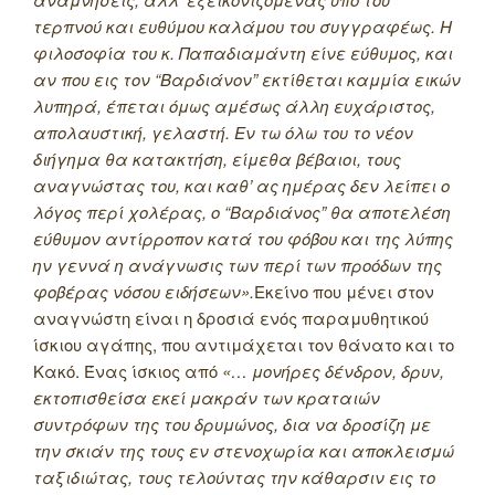
τερπνού και ευθύμου καλάμου του συγγραφέως. Η
φιλοσοφία του κ. Παπαδιαμάντη είνε εύθυμος, και
αν που εις τον “Βαρδιάνον” εκτίθεται καμμία εικών
λυπηρά, έπεται όμως αμέσως άλλη ευχάριστος,
απολαυστική, γελαστή. Εν τω όλω του το νέον
διήγημα θα κατακτήση, είμεθα βέβαιοι, τους
αναγνώστας του, και καθ’ ας ημέρας δεν λείπει ο
λόγος περί χολέρας, ο “Βαρδιάνος” θα αποτελέση
εύθυμον αντίρροπον κατά του φόβου και της λύπης
ην γεννά η ανάγνωσις των περί των προόδων της
φοβέρας νόσου ειδήσεων».
Εκείνο που μένει στον
αναγνώστη είναι η δροσιά ενός παραμυθητικού
ίσκιου αγάπης, που αντιμάχεται τον θάνατο και το
Κακό. Ένας ίσκιος από
«… μονήρες δένδρον, δρυν,
εκτοπισθείσα εκεί μακράν των κραταιών
συντρόφων της του δρυμώνος, δια να δροσίζη με
την σκιάν της τους εν στενοχωρία και αποκλεισμώ
ταξιδιώτας, τους τελούντας την κάθαρσιν εις το