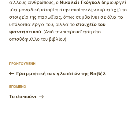
άλλους ανθρώπους, ο
Νικολάι Γκόγκολ
δημιουργεί
μία μοναδική ιστορία στην οποίαν δεν κυριαρχεί το
στοιχείο της παρωδίας, όπως συμβαίνει σε όλα τα
υπόλοιπα έργα του, αλλά το
στοιχείο του
φανταστικού
. (Από την παρουσίαση στο
οπισθόφυλλο του βιβλίου)
Πλοήγηση
Προηγούμενο
ΠΡΟΗΓΟΥΜΕΝΗ
άρθρων
άρθρο
Γραμματική των γλωσσών της Βαβέλ
Επόμενο
ΕΠΟΜΕΝΟ
άρθρο
Το σαπούνι