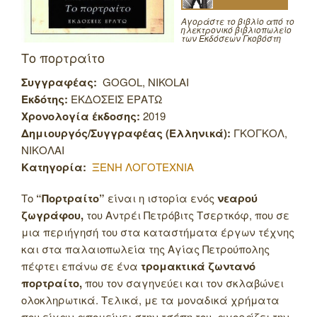
Αγοράστε το βιβλίο από το
ηλεκτρονικό βιβλιοπωλείο
των Εκδόσεων Γκοβόστη
Το πορτραίτο
Συγγραφέας:
GOGOL, NIKOLAI
Εκδότης:
ΕΚΔΟΣΕΙΣ ΕΡΑΤΩ
Χρονολογία έκδοσης:
2019
Δημιουργός/Συγγραφέας (Ελληνικά):
ΓΚΟΓΚΟΛ,
ΝΙΚΟΛΑΙ
Κατηγορία:
ΞΕΝΗ ΛΟΓΟΤΕΧΝΙΑ
Το
“Πορτραίτο”
είναι η ιστορία ενός
νεαρού
ζωγράφου,
του Αντρέι Πετρόβιτς Τσερτκόφ, που σε
μια περιήγησή του στα καταστήματα έργων τέχνης
και στα παλαιοπωλεία της Αγίας Πετρούπολης
πέφτει επάνω σε ένα
τρομακτικά ζωντανό
πορτραίτο,
που τον σαγηνεύει και τον σκλαβώνει
ολοκληρωτικά. Τελικά, με τα μοναδικά χρήματα
που είχαν απομείνει στην τσέπη του, αγοράζει την